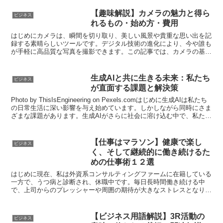
【趣味解説】カメラの魅力と得ら
ビジネス
れるもの・始め方・費用
はじめにカメラは、瞬間を切り取り、美しい風景や貴重な思い出を記
録する素晴らしいツールです。デジタル技術の進化により、今や誰も
が手軽に高品質な写真を撮影できます。この記事では、カメラの基本
的な知識から、その魅力、始め方、初期費用に至るまでを詳...
生成AIと共に生きる未来：私たち
ビジネス
が直面する課題と解決策
Photo by ThisIsEngineering on Pexels.comはじめに生成AIは私たち
の日常生活に深い影響を与え始めています。しかしながら同時にさま
ざまな課題があります。生成AIがさらに社会に溶け込む中で、私たち
一人一人が...
【仕事はマラソン】健康で楽し
ビジネス
く、そして継続的に働き続けるた
めの仕事術１２選
はじめに現在、私は外資系コンサルティングファームに在籍している
一方で、うつ病と診断され、休職中です。毎日長時間働き続ける中
で、上司からのプレッシャーや周囲の期待が大きなストレスとなり、
最終的に心身の不調を招いてしまいました。 こうした状況を...
【ビジネス用語解説】3R活動の
ビジネス