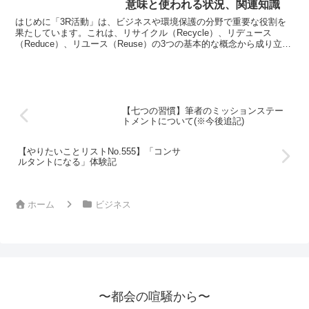
意味と使われる状況、関連知識
はじめに「3R活動」は、ビジネスや環境保護の分野で重要な役割を
果たしています。これは、リサイクル（Recycle）、リデュース
（Reduce）、リユース（Reuse）の3つの基本的な概念から成り立っ
ており、企業や組織が持続可能な運営を実現す...
【七つの習慣】筆者のミッションステー
トメントについて(※今後追記)
【やりたいことリストNo.555】「コンサ
ルタントになる」体験記
ホーム
ビジネス
〜都会の喧騒から〜