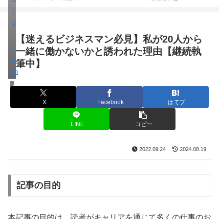
l
s
.
【迷えるビジネスマン必見】私が20人から
c
一緒に働かないかと誘われた理由【継続執
o
筆中】
m
ビジネス
X
Facebook
はてブ
LINE
コピー
2022.09.24
2024.08.19
記事の目的
本記事の目的は、読者がキャリアを通じて多くの仕事のお