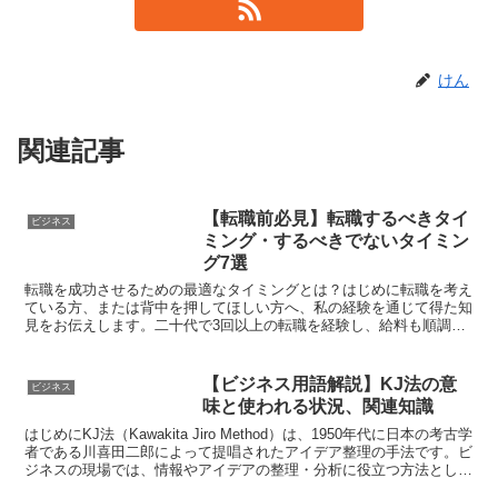
けん
関連記事
【転職前必見】転職するべきタイ
ビジネス
ミング・するべきでないタイミン
グ7選
転職を成功させるための最適なタイミングとは？はじめに転職を考え
ている方、または背中を押してほしい方へ、私の経験を通じて得た知
見をお伝えします。二十代で3回以上の転職を経験し、給料も順調に
上昇させてきた私のアドバイスが、あなたのキャリアに役立...
【ビジネス用語解説】KJ法の意
ビジネス
味と使われる状況、関連知識
はじめにKJ法（Kawakita Jiro Method）は、1950年代に日本の考古学
者である川喜田二郎によって提唱されたアイデア整理の手法です。ビ
ジネスの現場では、情報やアイデアの整理・分析に役立つ方法として
広く用いられています。本記事...