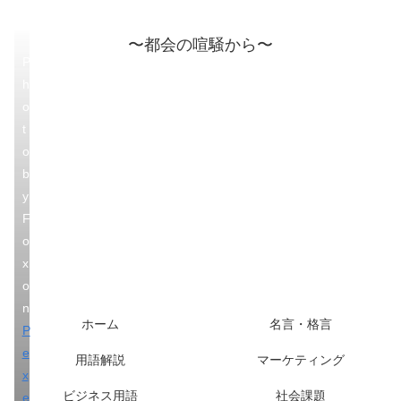
〜都会の喧騒から〜
P
h
o
t
o
b
y
F
o
x
o
n
ホーム
名言・格言
P
e
用語解説
マーケティング
x
ビジネス用語
社会課題
e