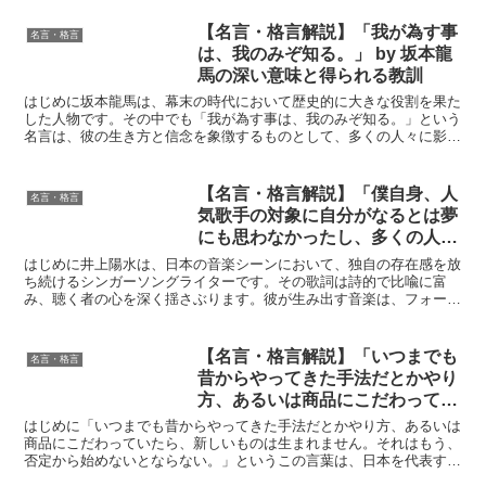
【名言・格言解説】「我が為す事
名言・格言
は、我のみぞ知る。」 by 坂本龍
馬の深い意味と得られる教訓
はじめに坂本龍馬は、幕末の時代において歴史的に大きな役割を果た
した人物です。その中でも「我が為す事は、我のみぞ知る。」という
名言は、彼の生き方と信念を象徴するものとして、多くの人々に影響
を与えてきました。この言葉は、外部の評価や他人の意見に...
【名言・格言解説】「僕自身、人
名言・格言
気歌手の対象に自分がなるとは夢
にも思わなかったし、多くの人が
受け入れてくれるのは戸惑いがあ
はじめに井上陽水は、日本の音楽シーンにおいて、独自の存在感を放
った。」by 井上陽水の深い意味
ち続けるシンガーソングライターです。その歌詞は詩的で比喩に富
み、聴く者の心を深く揺さぶります。彼が生み出す音楽は、フォー
と得られる教訓
ク、ロック、ポップスなど、様々なジャンルを横断し、時代を超...
【名言・格言解説】「いつまでも
名言・格言
昔からやってきた手法だとかやり
方、あるいは商品にこだわってい
たら、新しいものは生まれませ
はじめに「いつまでも昔からやってきた手法だとかやり方、あるいは
ん。それはもう、否定から始めな
商品にこだわっていたら、新しいものは生まれません。それはもう、
否定から始めないとならない。」というこの言葉は、日本を代表する
いとならない。」by 飯田亮の深
経営者であり、セコム創業者として知られる飯田亮氏が発し...