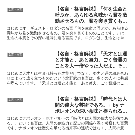
い意味と得られる教訓
【名言・格言解説】「何を生命と
名言・格言
呼ぶか。あらゆる意味から君を激
動させるもの、君を突き貫くもの
のことです。」by オーギュス
はじめにオーギュスト・ロダンの名言「何を生命と呼ぶか。あらゆる
ト・ロダンの深い意味と得られる
意味から君を激動させるもの、君を突き貫くもののことです。」は、
生命の本質とその深い意味に迫る言葉です。ロダンは、生命とは単な
教訓
る存在にとどまらず、感情や経験に強く影響を与えるものと...
【名言・格言解説】「天才とは運
名言・格言
と才能と、あと努力。ごく普通の
ことを人一倍やった人だよ。そし
て運は必要だよ。」by 北野武の
はじめに天才とは生まれ持った才能だけでなく、努力と運の組み合わ
深い意味と得られる教訓
せによって成り立つものだという北野武の名言は、多くの人々に共感
を呼んでいます。「天才とは運と才能と、あと努力。ごく普通のこと
を人一倍やった人だよ。そして運は必要だよ。」という言葉...
【名言・格言解説】「時代とは人
名言・格言
間の偉大な芸術である。」by ナ
ポレオンの深い意味と得られる教
訓
はじめにナポレオン・ボナパルトの「時代とは人間の偉大な芸術であ
る。」という名言は、人間の創造力と歴史の関係を深く考察した言葉
です。ナポレオンは歴史を単なる出来事の連続ではなく、人間の意志
と創造力が形作る偉大な作品として捉えました。この名言は...