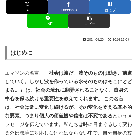
名言・格言
X
Facebook
はてブ
LINE
コピー
2024.08.23
2024.12.09
はじめに
エマソンの名言、「
社会は波だ。波そのものは動き、前進
していく。しかし波を作っている水そのものはそこにとど
まる。」
は、
社会の流れに翻弄されることなく、自身の
中心を保ち続ける重要性を教えてくれます。
この名言
は、
社会は常に変化し続けるが、その変化を支える基本的
な要素、つまり個人の価値観や信念は不変である
というメ
ッセージを伝えています。私たちは時に目まぐるしく変わ
る外部環境に対応しなければならない中で、自分自身の核