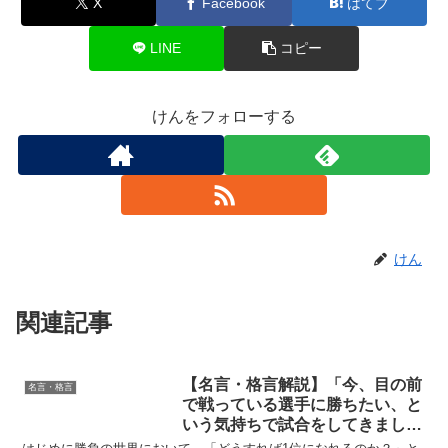
X
Facebook
はてブ
LINE
コピー
けんをフォローする
けん
関連記事
【名言・格言解説】「今、目の前
名言・格言
で戦っている選手に勝ちたい、と
いう気持ちで試合をしてきまし
た。それをずっと続けていたら、