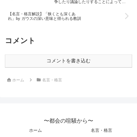
争したり議論したりすることによってで
はない。」by カーライルの深い意味と得
られる教訓
【名言・格言解説】「狭くとも深くあ
れ」by ガウスの深い意味と得られる教訓
コメント
コメントを書き込む
ホーム
名言・格言
〜都会の喧騒から〜
ホーム
名言・格言