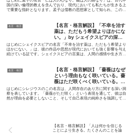
はじめに孟子の名言「仁は人の心なり。義は人の路なり」は、古代中
国の深い倫理的教えを含んでおり、現代においても私たちが生きる上
で重要な指針となります。孟子は儒教の思想家として知られ、この名
言は彼の哲学の核心を表しています。人間の内面に宿る仁（...
【名言・格言解説】「不幸を治す
名言・格言
薬は、ただもう希望よりほかにな
い。」by シェイクスピアの深い
意味と得られる教訓
はじめにシェイクスピアの名言「不幸を治す薬は、ただもう希望より
ほかにない。」は、彼の作品や思想が現代においても強く影響を与え
続けている証です。シェイクスピアの言葉は、人間の感情や生き方に
対する深い洞察を含んでおり、その一つ一つが人生の指針と...
【名言・格言解説】「薔薇はなぜ
名言・格言
という理由もなく咲いている。薔
薇はただ咲くべく咲いている。薔
薇は自分自身を気にしない。人が
はじめにシレジウスのこの名言は、人間存在のあり方に関する深い洞
見ているかどうかも問題にしな
察を表しています。「薔薇がただ咲く」という表現を通して、彼は自
然が理由を必要としないこと、そして自己表現の純粋さを強調してい
い。」by シレジウスの深い意味
ます。このメッセージは、他者の評価や承認に縛られない生...
と得られる教訓
【名言・格言解説】「人は何かを信じる
ことにより生きる。たくさんのことを論