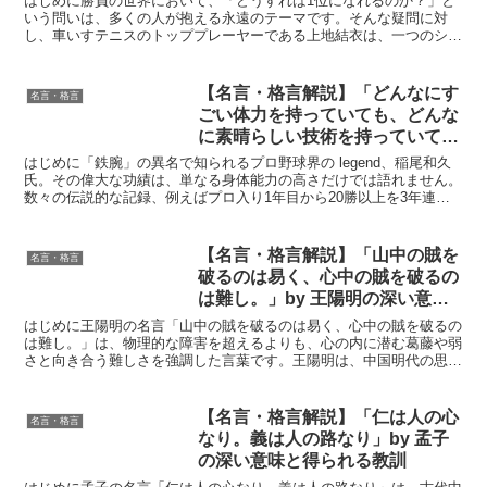
はじめに勝負の世界において、「どうすれば1位になれるのか？」と
いつのまにか1位になってい
いう問いは、多くの人が抱える永遠のテーマです。そんな疑問に対
し、車いすテニスのトッププレーヤーである上地結衣は、一つのシン
た。」by 上地結衣の深い意味と
プルな答えを提示しています。「今、目の前で戦っている選手...
得られる教訓
【名言・格言解説】「どんなにす
名言・格言
ごい体力を持っていても、どんな
に素晴らしい技術を持っていて
も、それらを活かしているのは心
はじめに「鉄腕」の異名で知られるプロ野球界の legend、稲尾和久
理的なものとか精神的なものなん
氏。その偉大な功績は、単なる身体能力の高さだけでは語れません。
数々の伝説的な記録、例えばプロ入り1年目から20勝以上を3年連続
ですよ。」by 稲尾和久の深い意
で達成、年間最多勝利記録など、驚異的な活躍を支...
味と得られる教訓
【名言・格言解説】「山中の賊を
名言・格言
破るのは易く、心中の賊を破るの
は難し。」by 王陽明の深い意味
と得られる教訓
はじめに王陽明の名言「山中の賊を破るのは易く、心中の賊を破るの
は難し。」は、物理的な障害を超えるよりも、心の内に潜む葛藤や弱
さと向き合う難しさを強調した言葉です。王陽明は、中国明代の思想
家で、儒教の精神を深く追求し、心の修養と道徳の重要性を...
【名言・格言解説】「仁は人の心
名言・格言
なり。義は人の路なり」by 孟子
の深い意味と得られる教訓