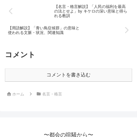
【名言・格言解説】「人民の福利を最高
の法とせよ」by キケロの深い意味と得ら
れる教訓
【用語解説】「青い鳥症候群」の意味と
使われる文脈・状況、関連知識
コメント
コメントを書き込む
ホーム
名言・格言
〜都会の喧騒から〜