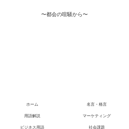
〜都会の喧騒から〜
ホーム
名言・格言
用語解説
マーケティング
ビジネス用語
社会課題