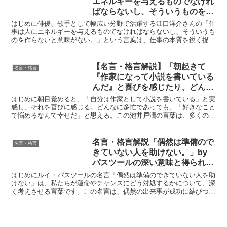
エネルギーを与えるものでなけれ
ばならないし、そういうものを作
らないと意味がない。」by 江口
はじめに俳優、歌手として幅広い分野で活躍する江口洋介さんの「仕
洋介 の深い意味と得られる教訓
事は人にエネルギーを与えるものでなければならないし、そういうも
のを作らないと意味がない。」という言葉は、仕事の本質を鋭く捉え
た名言です。この言葉は、単に生活の糧を得る手段として仕...
【名言・格言解説】「朝起きて
名言・格言
『作家になって小説を書いている
んだ』と喜びを感じたり、どんな
に執筆が忙しくても『好きなこと
はじめに朝目覚めると、「自分は作家として小説を書いている」と実
で悩めるなんて幸せだよな』と思
感し、それを喜びに感じる。どんなに多忙であっても、「好きなこと
で悩めるなんて幸せだ」と思える。この池井戸潤の言葉は、多くの
う。」by 池井戸潤の深い意味と
人々にインスピレーションを与え、好きなことを追求する人生...
得られる教訓
名言・格言解説「偶然は準備ので
名言・格言
きていない人を助けない。」by
パスツールの深い意味と得られる
教訓
はじめにルイ・パスツールの名言「偶然は準備のできていない人を助
けない」は、私たちが運命やチャンスにどう対処するかについて、深
く考えさせる言葉です。この名言は、偶然の出来事が成功に結びつく
ためには事前の準備と努力が不可欠であるという重要なメッ...