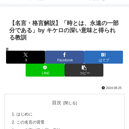
【名言・格言解説】「時とは、永遠の一部
分である」by キケロの深い意味と得られ
る教訓
名言・格言
X
Facebook
はてブ
LINE
コピー
2024.08.25
目次
はじめに
この名言の背景