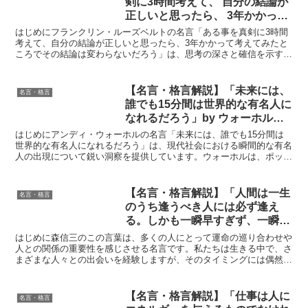
剣に3時間考えて、 自分の結論が
正しいと思ったら、 3年かかって
考えてみたところでその結論は変
はじめにフランクリン・ルーズベルトの名言「ある事を真剣に3時間
わらないだろう。」by フランク
考えて、自分の結論が正しいと思ったら、3年かかって考えてみたと
ころでその結論は変わらないだろう」は、思考の深さと確信を示す言
リン・ルーズベルトの深い意味と
葉です。彼は、長い時間をかけて熟考することが必ずしも正...
得られる教訓
【名言・格言解説】「未来には、
名言・格言
誰でも15分間は世界的な有名人に
なれるだろう」by ウォーホルの
深い意味と得られる教訓
はじめにアンディ・ウォーホルの名言「未来には、誰でも15分間は
世界的な有名人になれるだろう」は、現代社会における瞬間的な有名
人の出現について鋭い洞察を提供しています。ウォーホルは、ポップ
アートの先駆者として知られ、現代のメディアと消費文化を...
【名言・格言解説】「人間は一生
名言・格言
のうち逢うべき人には必ず逢え
る。しかも一瞬早すぎず、一瞬遅
すぎない時に」by 森信三の深い
はじめに森信三のこの言葉は、多くの人にとって運命の巡り合わせや
意味と得られる教訓
人との関係の重要性を感じさせる名言です。私たちは生きる中で、さ
まざまな人々との出会いを経験しますが、そのタイミングには偶然だ
けではなく、何かしらの必然性があると感じる瞬間も少なく...
【名言・格言解説】「仕事は人に
名言・格言