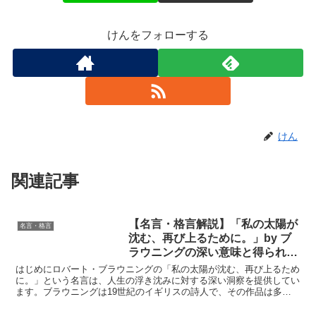
けんをフォローする
けん
関連記事
【名言・格言解説】「私の太陽が
名言・格言
沈む、再び上るために。」by ブ
ラウニングの深い意味と得られる
教訓
はじめにロバート・ブラウニングの「私の太陽が沈む、再び上るため
に。」という名言は、人生の浮き沈みに対する深い洞察を提供してい
ます。ブラウニングは19世紀のイギリスの詩人で、その作品は多く
の読者に希望と勇気を与えました。この言葉は、どんな困難...