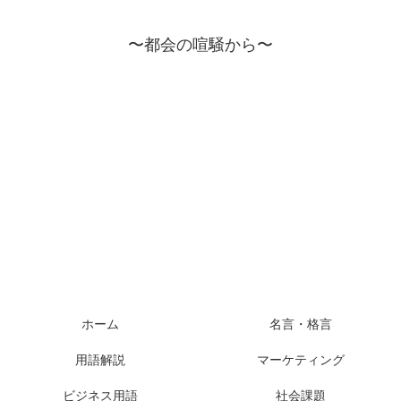
〜都会の喧騒から〜
ホーム
名言・格言
用語解説
マーケティング
ビジネス用語
社会課題