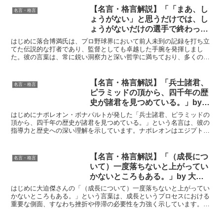
【名言・格言解説】「「まあ、し
名言・格言
ょうがない」と思うだけでは、し
ょうがないだけの選手で終わって
しまう。」by 落合博満の深い意
はじめに落合博満氏は、プロ野球界において前人未到の記録を打ち立
味と得られる教訓
てた伝説的な打者であり、監督としても卓越した手腕を発揮しまし
た。彼の言葉は、常に鋭い洞察力と深い哲学に満ちており、多くの
人々に影響を与え続けています。今回取り上げる「「まあ、しょ...
【名言・格言解説】「兵士諸君、
名言・格言
ピラミッドの頂から、四千年の歴
史が諸君を見つめている。」by
ナポレオンの深い意味と得られる
はじめにナポレオン・ボナパルトが発した「兵士諸君、ピラミッドの
教訓
頂から、四千年の歴史が諸君を見つめている。」という名言は、彼の
指導力と歴史への深い理解を示しています。ナポレオンはエジプト遠
征中にこの言葉を述べ、自らと兵士たちが歴史の流れの一部...
【名言・格言解説】「（成長につ
名言・格言
いて）一度落ちないと上がってい
かないところもある。」by 大迫
傑 の深い意味と得られる教訓
はじめに大迫傑さんの「（成長について）一度落ちないと上がってい
かないところもある。」という言葉は、成長というプロセスにおける
重要な側面、すなわち挫折や停滞の必要性を力強く示しています。こ
の言葉は、スポーツの世界に限らず、ビジネス、学問、芸術...