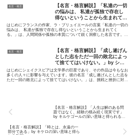
【名言・格言解説】「私達の一切
名言・格言
の悩みは、 私達が孤独で存在し
得ないということから生まれてく
る。」by ラ・ブリュイエールの
はじめにフランスの作家、ラ・ブリュイエールの言葉「私達の一切の
深い意味と得られる教訓
悩みは、 私達が孤独で存在し得ないということから生まれてく
る。」は、人間関係や孤独の本質について鋭く洞察した名言です。こ
の言葉は、私たちが社会的な存在であり、他者とのつながりがい...
【名言・格言解説】「成し遂げん
名言・格言
とした志をただ一回の敗北によっ
て捨ててはいけない。」by シェ
イクスピアの深い意味と得られる
はじめにシェイクスピアは文学界の巨星であり、その作品は今もなお
教訓
多くの人々に影響を与えています。彼の名言「成し遂げんとした志を
ただ一回の敗北によって捨ててはいけない。」は、挑戦と挫折に対す
る姿勢を示しており、人生において多くの人が直面する問題...
【名言・格言解説】「人生は解のある問
題ではなく、経験の積み続く現実です」
by キルケゴールの深い意味と得られる教
訓
【名言・格言解説】「時とは、永遠の一
部分である」by キケロの深い意味と得ら