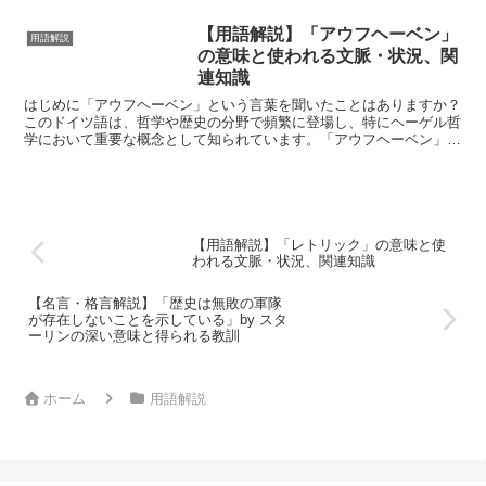
【用語解説】「アウフヘーベン」
用語解説
の意味と使われる文脈・状況、関
連知識
はじめに「アウフヘーベン」という言葉を聞いたことはありますか？
このドイツ語は、哲学や歴史の分野で頻繁に登場し、特にヘーゲル哲
学において重要な概念として知られています。「アウフヘーベン」
は、矛盾する要素や対立を統合し、高次の状態に昇華させると...
【用語解説】「レトリック」の意味と使
われる文脈・状況、関連知識
【名言・格言解説】「歴史は無敗の軍隊
が存在しないことを示している」by スタ
ーリンの深い意味と得られる教訓
ホーム
用語解説