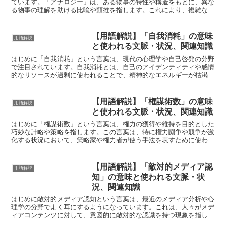
ています。「アナロジー」は、ある物事の特性や構造をもとに、異な
る物事の理解を助ける比喩や類推を指します。これにより、複雑な概
念やアイデアをより理解しやすくすることができます。この...
【用語解説】「自我消耗」の意味
用語解説
と使われる文脈・状況、関連知識
はじめに「自我消耗」という言葉は、現代の心理学や自己啓発の分野
で注目されています。自我消耗とは、自己のアイデンティティや感情
的なリソースが過剰に使われることで、精神的なエネルギーが枯渇す
る状態を指します。現代社会において、多くの人がストレス...
【用語解説】「権謀術数」の意味
用語解説
と使われる文脈・状況、関連知識
はじめに「権謀術数」という言葉は、権力の獲得や維持を目的とした
巧妙な計略や策略を指します。この言葉は、特に権力闘争や競争が激
化する状況において、策略家や権力者が使う手法を表すために使われ
ます。現代においても、政治やビジネスの世界で頻繁に登場...
【用語解説】「敵対的メディア認
用語解説
知」の意味と使われる文脈・状
況、関連知識
はじめに敵対的メディア認知という言葉は、最近のメディア分析や心
理学の分野でよく耳にするようになっています。これは、人々がメデ
ィアコンテンツに対して、意図的に敵対的な認識を持つ現象を指しま
す。この概念は、情報の信憑性や意図に対する疑念を表し、...