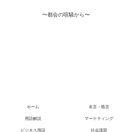
〜都会の喧騒から〜
ホーム
名言・格言
用語解説
マーケティング
ビジネス用語
社会課題