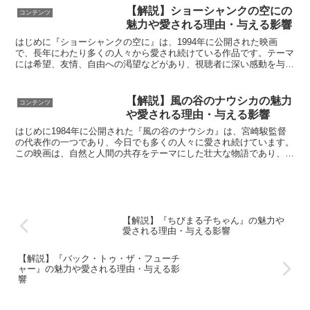
【解説】ショーシャンクの空にの
コンテンツ
魅力や愛される理由・与える影響
はじめに『ショーシャンクの空に』は、1994年に公開された映画
で、長年にわたり多くの人々から愛され続けている作品です。テーマ
には希望、友情、自由への渇望などがあり、視聴者に深い感動を与え
続けています。この映画がどのようにして心に残る作品とな...
【解説】風の谷のナウシカの魅力
コンテンツ
や愛される理由・与える影響
はじめに1984年に公開された『風の谷のナウシカ』は、宮崎駿監督
の代表作の一つであり、今日でも多くの人々に愛され続けています。
この映画は、自然と人間の共存をテーマにした壮大な物語であり、そ
の深いメッセージと独自の世界観が観る者の心を捉えます...
【解説】『ちびまる子ちゃん』の魅力や
愛される理由・与える影響
【解説】『バック・トゥ・ザ・フューチ
ャー』の魅力や愛される理由・与える影
響