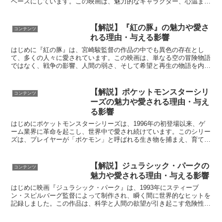
ベースにしています。この映画は、魅力的なキャラクター、心温まる
ストーリー、そして美しいアニメーションが相まって、世...
【解説】『紅の豚』の魅力や愛さ
コンテンツ
れる理由・与える影響
はじめに『紅の豚』は、宮崎駿監督の作品の中でも異色の存在とし
て、多くの人々に愛されています。この映画は、単なる空の冒険物語
ではなく、戦争の影響、人間の弱さ、そして希望と再生の物語を内包
しています。 豚の姿に変えられた元飛行士のポルコが、空の...
【解説】ポケットモンスターシリ
コンテンツ
ーズの魅力や愛される理由・与え
る影響
はじめにポケットモンスターシリーズは、1996年の初登場以来、ゲ
ーム業界に革命を起こし、世界中で愛され続けています。このシリー
ズは、プレイヤーが「ポケモン」と呼ばれる生き物を捕まえ、育て、
他のトレーナーと戦わせるというユニークなコンセプトを...
【解説】ジュラシック・パークの
コンテンツ
魅力や愛される理由・与える影響
はじめに映画『ジュラシック・パーク』は、1993年にスティーブ
ン・スピルバーグ監督によって制作され、瞬く間に世界的なヒットを
記録しました。この作品は、科学と人間の欲望が引き起こす危険性を
テーマに描いており、視覚効果やストーリーテリングの面で...