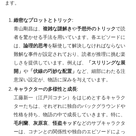
ます。
緻密なプロットとトリック
:
青山剛昌は、
複雑な謎解き
や
予想外のトリック
で読
者を驚かせる手法を用いています。各エピソードに
は、
論理的思考
を駆使して解決しなければならない
難解な事件が設定されており、読者が推理に挑む楽
しさを提供しています。例えば、
「スリリングな展
開」
や
「伏線の巧妙な配置」
など、細部にわたる注
意深い設定が、物語に深みを与えています。
キャラクターの多様性と成長
:
工藤新一（江戸川コナン）をはじめとするキャラク
ターたちは、それぞれに独自のバックグラウンドや
性格を持ち、物語の中で成長していきます。特に、
毛利蘭
、
灰原哀
、
怪盗キッド
などのサブキャラクタ
ーは、コナンとの関係性や独自のエピソードによっ