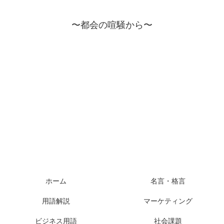
〜都会の喧騒から〜
ホーム
名言・格言
用語解説
マーケティング
ビジネス用語
社会課題