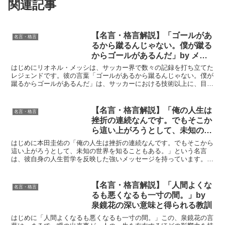
関連記事
【名言・格言解説】「ゴールがあ
名言・格言
るから蹴るんじゃない。僕が蹴る
からゴールがあるんだ」by メッ
シの深い意味と得られる教訓
はじめにリオネル・メッシは、サッカー界で数々の記録を打ち立てた
レジェンドです。彼の言葉「ゴールがあるから蹴るんじゃない。僕が
蹴るからゴールがあるんだ」は、サッカーにおける技術以上に、目標
達成に向けた主体的な行動の重要性を強調しています。これ...
【名言・格言解説】「俺の人生は
名言・格言
挫折の連続なんです。でもそこか
ら這い上がろうとして、未知の世
界を知ることもある。」 by 本田
はじめに本田圭佑の「俺の人生は挫折の連続なんです。でもそこから
圭佑の深い意味と得られる教訓
這い上がろうとして、未知の世界を知ることもある。」という名言
は、彼自身の人生哲学を反映した強いメッセージを持っています。こ
の言葉は、人生における試練や困難をどのように乗り越え、成...
【名言・格言解説】「人間よくな
名言・格言
るも悪くなるも一寸の間。」by
泉鏡花の深い意味と得られる教訓
はじめに「人間よくなるも悪くなるも一寸の間。」この、泉鏡花の言