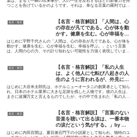
葉は、まるで一瞬の出来事が、人の一生を左右するほどの影響力を持
つことを告げているかのようです。それは、単なる言葉の羅列ではな
く、人生の儚さと、その中でいかに生きるかという深い問い...
【名言・格言解説】「人間は、心
名言・格言
の存在が凡てである。心が体を動
かす。健康を生む。心が幸福を生
む。幸福を呼ぶ。」by 宇野千代
はじめに宇野千代さんの「人間は、心の存在が凡てである。心が体を
の深い意味と得られる教訓
動かす。健康を生む。心が幸福を生む。幸福を呼ぶ。」という言葉
は、人間の心の力、その計り知れない可能性を力強く表現していま
す。この言葉は単なる精神論ではなく、私たちの心がいかに身体...
【名言・格言解説】「私の人生
名言・格言
は、よく他人に七転び八起きの人
生のように言われるが、外見には
波乱に富んだ人生のように見えて
はじめに大谷米太郎氏は、ホテルニューオータニの創業者として知ら
も、私自身としては階段を一段一
れ、日本のホテル業界に大きな足跡を残した人物です。彼の人生は、
まさに波瀾万丈と言えるものでしたが、その中で生まれた「私の人生
段上がっていったもので、私は未
は、よく他人に七転び八起きの人生のように言われるが、外...
だかつて転んだことはない。」by
大谷米太郎の深い意味と得られる
【名言・格言解説】「言葉のない
名言・格言
教訓
音楽を聴いて出る涙は、一番本物
の涙だという気がする。」by 内
田百閒の深い意味と得られる教訓
はじめに内田百閒は、夏目漱石門下の小説家として知られ、独特のユ