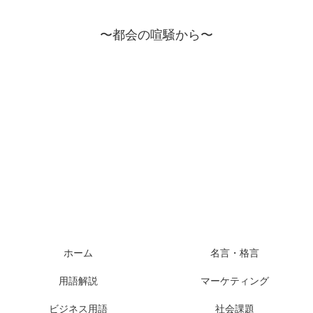
〜都会の喧騒から〜
ホーム
名言・格言
用語解説
マーケティング
ビジネス用語
社会課題