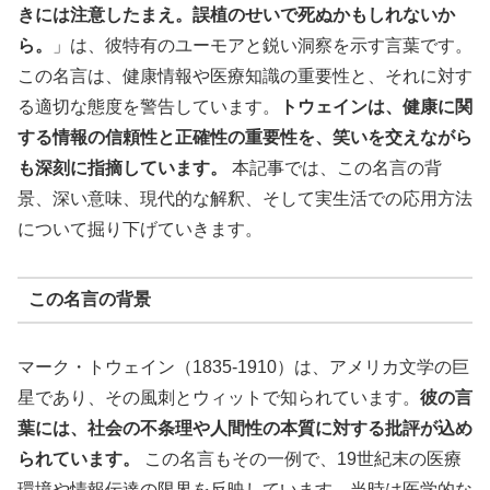
きには注意したまえ。誤植のせいで死ぬかもしれないか
ら。
」は、彼特有のユーモアと鋭い洞察を示す言葉です。
この名言は、健康情報や医療知識の重要性と、それに対す
る適切な態度を警告しています。
トウェインは、健康に関
する情報の信頼性と正確性の重要性を、笑いを交えながら
も深刻に指摘しています。
本記事では、この名言の背
景、深い意味、現代的な解釈、そして実生活での応用方法
について掘り下げていきます。
この名言の背景
マーク・トウェイン（1835-1910）は、アメリカ文学の巨
星であり、その風刺とウィットで知られています。
彼の言
葉には、社会の不条理や人間性の本質に対する批評が込め
られています。
この名言もその一例で、19世紀末の医療
環境や情報伝達の限界を反映しています。当時は医学的な