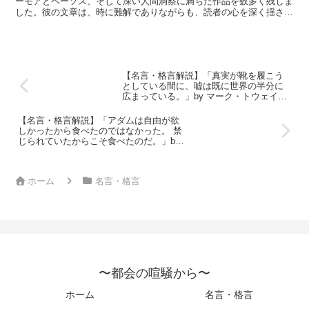
ーモアとペーソス、そして深い人間洞察に満ちた作品を数多く残しま
した。彼の文章は、時に難解でありながらも、読者の心を深く揺さぶ
る力を持っています。「言葉のない音楽を聴いて出る涙は、...
【名言・格言解説】「真実が靴を履こう
としている間に、嘘は既に世界の半分に
広まっている。」by マーク・トウェイン
の深い意味と得られる教訓
【名言・格言解説】「アダムは自由が欲
しかったから食べたのではなかった。 禁
じられていたからこそ食べたのだ。」by
マーク・トウェインの深い意味と得られ
る教訓
ホーム
名言・格言
〜都会の喧騒から〜
ホーム
名言・格言