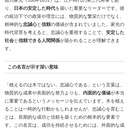
徳川家光（1604-1651）は、江戸時代の第三代将軍であ
り、
日本の安定した時代
を築いた重要なリーダーです。彼
の統治下での政策や理念には、物質的な繁栄だけでなく、
精神的な
忠誠心
と
信頼
の価値が含まれていました。家光の
時代背景を考えると、忠誠心を重視することで、
安定した
社会
と
信頼できる人間関係
が築かれることが理解できま
す。
この名言が示す深い意味
「植えるのは木ではない、忠誠心である」という言葉は、
物質的な成果や表面的な努力よりも、
内面的な価値
が本当
に重要であるというメッセージを伝えています。木を植え
ることは一時的な行動かもしれませんが、忠誠心を育むこ
とは、長期的な成功と信頼を築くための根本的な要素で
す。この名言は、成功を持続させるためには、外面的な成