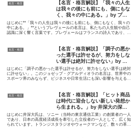
【名言・格言解説】「我々の人生
名言・格言
は我々の後にも前にも、側にもな
く、我々の中にある。」by プレ
ヴェールの深い意味と得られる教
はじめに**「我々の人生は我々の後にも前にも、側にもなく、我々の
訓
中にある。」**というプレヴェールの名言は、私たちの人生観や自己
認識に深く響く言葉です。プレヴェールはフランスの詩人であり、彼
の作品は常に人間の内面的な探求をテーマにしています...
【名言・格言解説】「調子の悪か
名言・格言
った選手は許せるが、努力をしな
い選手は絶対に許せない」by ジ
ョゼップ・グアルディオラの深い
はじめに「調子の悪かった選手は許せるが、努力をしない選手は絶対
意味と得られる教訓
に許せない」。このジョゼップ・グアルディオラの名言は、世界中の
スポーツ界のみならず、ビジネスや日常生活にも深い影響を与えるメ
ッセージです。グアルディオラは、サッカーの世界で名監督...
【名言・格言解説】「ヒット商品
名言・格言
は時代に迎合しない新しい発想か
ら生まれる。」by 井深大の深い
意味と得られる教訓
はじめに井深大氏は、ソニー（当時の東京通信工業）の創業者の一人
であり、日本の高度経済成長を牽引した立役者の一人として、広く知
られています。トランジスタラジオやウォークマンなど、数々の革新
的な製品を世に送り出し、人々の生活様式に大きな変化をも...