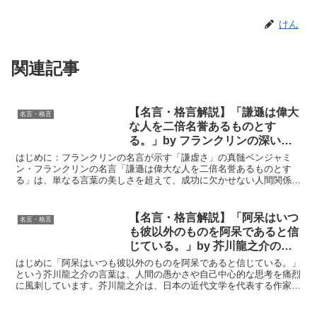
けん
関連記事
【名言・格言解説】「謙遜は偉大
名言・格言
な人を二倍名誉あるものとす
る。」by フランクリンの深い意
味と得られる教訓
はじめに：フランクリンの名言が示す「謙虚さ」の真髄ベンジャミ
ン・フランクリンの名言「謙遜は偉大な人を二倍名誉あるものとす
る」は、単なる言葉の美しさを超えて、成功に欠かせない人間関係や
信頼構築の基盤としての謙虚さを端的に伝えています。この言葉...
【名言・格言解説】「阿呆はいつ
名言・格言
も彼以外のものを阿呆であると信
じている。」by 芥川龍之介の深
い意味と得られる教訓
はじめに「阿呆はいつも彼以外のものを阿呆であると信じている。」
という芥川龍之介の言葉は、人間の愚かさや自己中心的な思考を痛烈
に風刺しています。芥川龍之介は、日本の近代文学を代表する作家で
あり、その鋭い洞察力と批評的な視点で人間の本質を描き続...