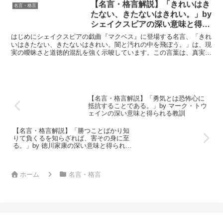
【名言・格言解説】「きれいはき
名言・格言
たない、きたないはきれい。」by
シェイクスピアの深い意味と得ら
れる教訓
はじめにシェイクスピアの戯曲『マクベス』に登場する名言、「きれ
いはきたない、きたないはきれい。闇と汚れの中を飛ぼう。」は、現
実の曖昧さと道徳的混乱を強く示唆しています。この言葉は、真実と
虚偽、善と悪が簡単には分けられない複雑な状況を表し、シ...
【名言・格言解説】「勇気とは恐怖心に
抵抗することである。」by マーク・トウ
ェインの深い意味と得られる教訓
【名言・格言解説】「勝つことばかり知
りて負くるを知らざれば、害その身に至
る。」by 徳川家康の深い意味と得られる
教訓
ホーム
名言・格言