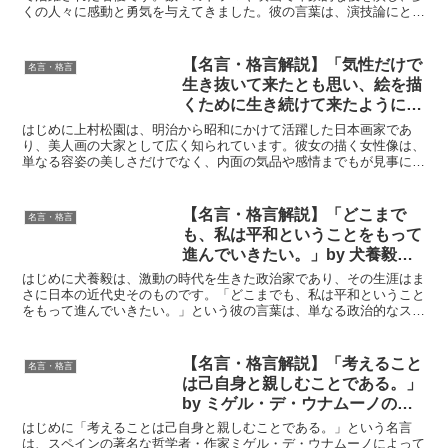
くの人々に感動と勇気を与えてきました。彼の言葉は、演技論にとど
まらず、人生訓としても深く心に響くものがあります。今回...
【名言・格言解説】「気性だけで
名言・格言
生き抜いて来たとも思い、絵を描
くために生き続けて来たようにも
思える。」by 上村松園の深い意
はじめに上村松園は、明治から昭和にかけて活躍した日本画家であ
味と得られる教訓
り、美人画の大家として広く知られています。彼女の描く女性像は、
単なる容姿の美しさだけでなく、内面の気品や感情までもが見事に表
現されており、多くの人々を魅了してきました。「気性だけで...
【名言・格言解説】「どこまで
名言・格言
も、私は平和ということをもって
進んでいきたい。」by 犬養毅の
深い意味と得られる教訓
はじめに犬養毅は、激動の時代を生きた政治家であり、その生涯はま
さに日本の近代史そのものです。「どこまでも、私は平和ということ
をもって進んでいきたい。」という彼の言葉は、単なる政治的なスロ
ーガンではなく、彼の人生哲学、そして人類普遍の願いを凝...
【名言・格言解説】「考えること
名言・格言
は己自身と親しむことである。」
by ミゲル・デ・ウナムーノの深
い意味と得られる教訓
はじめに「考えることは己自身と親しむことである。」という名言
は、スペインの著名な哲学者・作家ミゲル・デ・ウナムーノによって