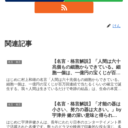
けん
関連記事
【名言・格言解説】「人間は六十
名言・格言
兆個もの細胞からできている。細
胞一個は、一億円の宝くじが百万
回連続で当たるくらいの確立で誕
はじめに村上和雄の名言「人間は六十兆個もの細胞からできている。
生する。我々人間は生きているだ
細胞一個は、一億円の宝くじが百万回連続で当たるくらいの確立で誕
生する。我々人間は生きているだけで奇跡の結晶」は、生命の本質に
けで奇跡の結晶」by 村上和雄の
対する深い洞察を提供しています。村上和雄は著名な生物学...
深い意味と得られる教訓
【名言・格言解説】「才能の器は
名言・格言
小さい、努力の器は大きい。」by
宇津井 健の深い意味と得られる
教訓
はじめに宇津井健さんは、長年にわたり日本のエンターテイメント界
で活躍された名優です。数々のドラマや映画で印象的な役を演じ、多