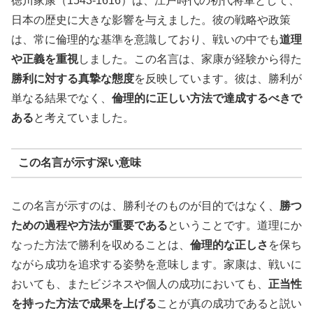
徳川家康（1543-1616）は、江戸時代の初代将軍として、
日本の歴史に大きな影響を与えました。彼の戦略や政策
は、常に倫理的な基準を意識しており、戦いの中でも
道理
や正義を重視
しました。この名言は、家康が経験から得た
勝利に対する真摯な態度
を反映しています。彼は、勝利が
単なる結果でなく、
倫理的に正しい方法で達成するべきで
ある
と考えていました。
この名言が示す深い意味
この名言が示すのは、勝利そのものが目的ではなく、
勝つ
ための過程や方法が重要である
ということです。道理にか
なった方法で勝利を収めることは、
倫理的な正しさ
を保ち
ながら成功を追求する姿勢を意味します。家康は、戦いに
おいても、またビジネスや個人の成功においても、
正当性
を持った方法で成果を上げる
ことが真の成功であると説い