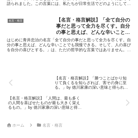
語られました。この言葉には、私たちが日常生活でどのようにして自
己と向き合い、人生をより深く理解するかという大切なテーマ...
【名言・格言解説】「全て自分の
名言・格言
事だと思って全力を尽くす。自分
の事と思えば、どんな辛いことで
も我慢できる。そして、人の喜び
はじめに青井忠治の名言「全て自分の事だと思って全力を尽くす。自
を自分の喜びとする。」by 青井
分の事と思えば、どんな辛いことでも我慢できる。そして、人の喜び
を自分の喜びとする。」は、ただの哲学的な言葉ではありません。こ
忠治の深い意味と得られる教訓
の言葉には、困難に立ち向かうための力強いメッセージと、...
【名言・格言解説】「勝つことばかり知
りて負くるを知らざれば、害その身に至
る。」by 徳川家康の深い意味と得られる
教訓
【名言・格言解説】「人間は、最も多く
の人間を喜ばせたものが最も大きく栄え
るもの。」by 徳川家康の深い意味と得ら
れる教訓
ホーム
名言・格言