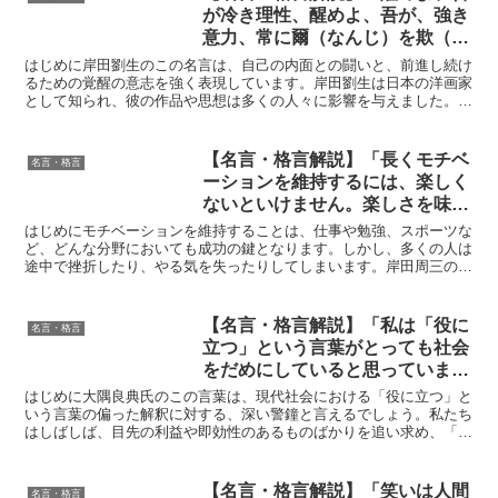
が冷き理性、醒めよ、吾が、強き
意力、常に爾（なんじ）を欺（あ
ざむ）きて、眠らせんとする、卑
はじめに岸田劉生のこの名言は、自己の内面との闘いと、前進し続け
屈なる吾を鞭打て、吾は弱し、さ
るための覚醒の意志を強く表現しています。岸田劉生は日本の洋画家
として知られ、彼の作品や思想は多くの人々に影響を与えました。そ
れど、吾は、吾自ら進まざる可ら
の芸術性の高さだけでなく、人生哲学においても、彼の言葉...
ず。醒めよ！常に醒めよ！」 by
岸田 劉生の深い意味と得られる
【名言・格言解説】「長くモチベ
名言・格言
教訓
ーションを維持するには、楽しく
ないといけません。楽しさを味わ
えるものは人それぞれ違います
はじめにモチベーションを維持することは、仕事や勉強、スポーツな
が、目標をクリアした手応えがあ
ど、どんな分野においても成功の鍵となります。しかし、多くの人は
途中で挫折したり、やる気を失ったりしてしまいます。岸田周三のこ
るかないかはとても大きい。十分
の名言は、そのモチベーションを長期間にわたって維持する...
間かかっていた皿洗いが八分でで
きた。そういう小さいことでも自
【名言・格言解説】「私は「役に
名言・格言
分で楽しみを見出しながら仕事を
立つ」という言葉がとっても社会
していけば、いつか飛躍的に成長
をだめにしていると思っていま
する時が来ると僕は信じていま
す。数年後に事業化できることと
はじめに大隅良典氏のこの言葉は、現代社会における「役に立つ」と
す。」by 岸田周三の深い意味と
同義語になっていることに問題が
いう言葉の偏った解釈に対する、深い警鐘と言えるでしょう。私たち
得られる教訓
はしばしば、目先の利益や即効性のあるものばかりを追い求め、「役
ある。本当に役に立つことは10年
に立つ」という言葉を短絡的に捉えがちです。しかし、本当...
後、あるいは100年後かもしれな
い。社会が将来を見据えて、科学
【名言・格言解説】「笑いは人間
名言・格言