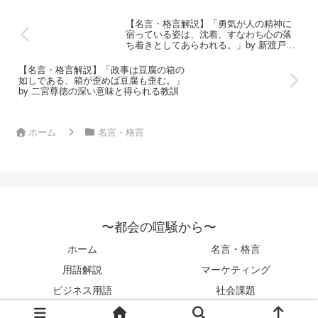
【名言・格言解説】「勇気が人の精神に
宿っている姿は、沈着、すなわち心の落
ち着きとしてあらわれる。」by 新渡戸稲
造の深い意味と得られる教訓
【名言・格言解説】「政事は豆腐の箱の
如しである、箱が歪めば豆腐も歪む。」
by 二宮尊徳の深い意味と得られる教訓
ホーム
名言・格言
〜都会の喧騒から〜
ホーム
名言・格言
用語解説
マーケティング
ビジネス用語
社会課題
© 2022 〜都会の喧騒から〜.