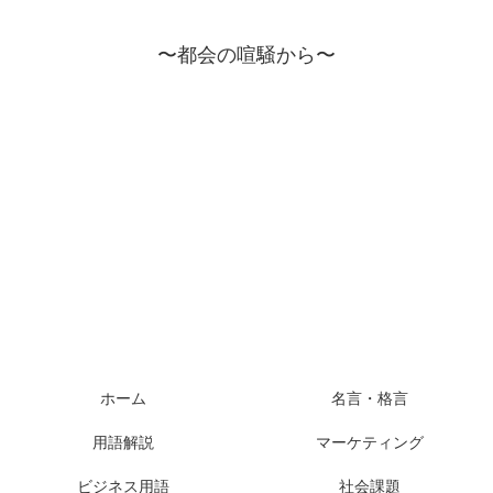
〜都会の喧騒から〜
ホーム
名言・格言
用語解説
マーケティング
ビジネス用語
社会課題