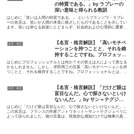
を一つの文化として認めてくれる
の特質である。」by ラブレーの
ような社会にならないかなあと強
深い意味と得られる教訓
く願っています。」by 大隅 良典
はじめに「笑いは人間の特質である。」 というフランソワ・ラブレ
の深い意味と得られる教訓
ーの名言は、笑いが人間の本質に根ざしたものであることを示してい
ます。笑いは単なる娯楽にとどまらず、社会的および心理的に重要な
役割 を果たし、私たちの生活や人間関係においても大きな...
【名言・格言解説】「高いモチベ
名言・格言
ーションを持つことと、それを維
持することですね。プロフェッシ
ョナルとは、維持する情熱で
はじめにプロフェッショナルとは何か？その答えは人によって異なる
す。」by 岸田周三の深い意味と
かもしれません。しかし、岸田周三の言葉「高いモチベーションを持
つことと、それを維持することですね。プロフェッショナルとは、維
得られる教訓
持する情熱です。」は、多くの人にとって核心を突いた名言...
【名言・格言解説】「だけど眼は
名言・格言
盲目なんだ。心で探さないといけ
ないんだ。」by サン＝テグジュ
ペリの深い意味と得られる教訓
はじめに「だけど眼は盲目なんだ。心で探さないといけないんだ。」
この名言は、フランスの作家アントワネット＝サン＝テグジュペリに
よって語られました。彼の言葉は、視覚的な感知だけでは物事の真実
を把握することはできず、内面的な感覚や心の探求が必要で...