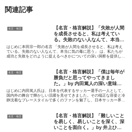
関連記事
【名言・格言解説】「失敗が人間
名言・格言
を成長させると、私は考えてい
る。失敗のない人なんて、本当に
気の毒に思う」by 本田宗一郎の
はじめに本田宗一郎の名言 「失敗が人間を成長させると、私は考え
深い意味と得られる教訓
ている。失敗のない人なんて、本当に気の毒に思う」 は、私たちが
成功と失敗をどのように捉えるべきかについての深い洞察を提供して
います。本田宗一郎はホンダの創業者として日本の自動車業...
【名言・格言解説】「僕は毎年が
名言・格言
勝負だと思ってやってきまし
た。」by 内田篤人の深い意味と
得られる教訓
はじめに内田篤人氏は、日本を代表するサッカー選手の一人として、
国内外の舞台で輝かしい活躍を見せてきました。その端正な容姿と冷
静沈着なプレースタイルで多くのファンを魅了し、日本サッカー界に
大きな足跡を残しました。彼が語った「僕は毎年が勝負だと...
【名言・格言解説】「難しいこと
名言・格言
を易しく、易しいことを深く、深
いことを面白く。」by 井上ひさ