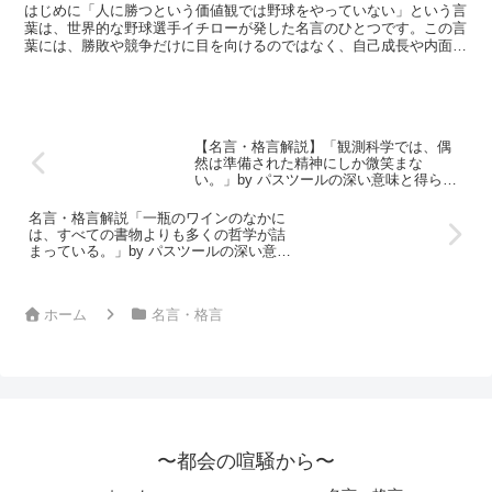
られる教訓
はじめに「人に勝つという価値観では野球をやっていない」という言
葉は、世界的な野球選手イチローが発した名言のひとつです。この言
葉には、勝敗や競争だけに目を向けるのではなく、自己成長や内面の
充実に重きを置く独自の価値観が込められています。イチロ...
【名言・格言解説】「観測科学では、偶
然は準備された精神にしか微笑まな
い。」by パスツールの深い意味と得られ
る教訓
名言・格言解説「一瓶のワインのなかに
は、すべての書物よりも多くの哲学が詰
まっている。」by パスツールの深い意味
と得られる教訓
ホーム
名言・格言
〜都会の喧騒から〜