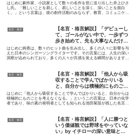
しの深い意味と得られる教訓
はじめに劇作家、小説家として数々の名作を世に送り出した井上ひさ
し氏。「難しいことを易しく、易しいことを深く、深いことを面白
く。」という言葉は、彼の創作活動のみならず、教育、コミュニケー
ション、ひいては人生そのものにおける普遍的な真理を表現し...
【名言・格言解説】「デビューし
名言・格言
て、ゴールがない中で、一歩ずつ
歩き始めて、先も大事なんだけ
ど、今あっての先だから。もちろ
はじめに絢香は、数々のヒット曲を生み出し、多くの人々に影響を与
ん未来に向かって歩いて行くんだ
えた日本のシンガーソングライターです。その言葉には、人生の深い
洞察が込められており、多くの人々が共感を覚える瞬間があります。
けど、歩いてく過程、歩いてる今
今回ご紹介する名言もその一つで、未来を見据えながらも「...
の方が大事なんじゃないかと思い
始めて。」by 絢香の深い意味と
【名言・格言解説】「他人から吸
名言・格言
得られる教訓
収することで学んでばかりいる
と、自分からは積極的にものごと
を考えなくなる。」by 池田菊苗
はじめに「他人から吸収することで学んでばかりいると、自分からは
の深い意味と得られる教訓
積極的にものごとを考えなくなる。」というこの言葉は、日本の化学
者であり、味の素の発明者としても知られる池田菊苗が残した名言で
す。彼は、自然界の研究からうま味の成分を発見し、それを...
【名言・格言解説】「人に勝つと
名言・格言
いう価値観では野球をやっていな
い」by イチローの深い意味と得