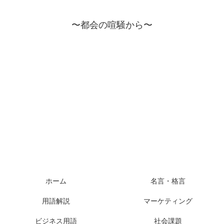
〜都会の喧騒から〜
ホーム
名言・格言
用語解説
マーケティング
ビジネス用語
社会課題