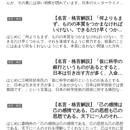
んが、その裏には深い洞察が隠れています。日本のエンターテイメン
ト界でその名を広めた高田氏は、この言葉を通じて自己認識...
【名言・格言解説】「何よりもま
名言・格言
ず、ものの本質をつかまなければ
いけない。できるだけ早くつかん
で、それを達成するように努力す
はじめに「何よりもまず、ものの本質をつかまなければいけない。で
る。枝葉のことにはあまり目をく
きるだけ早くつかんで、それを達成するように努力する。枝葉のこと
にはあまり目をくれないようにする。本質に合わない間違った方向に
れないようにする。本質に合わな
飛び込んでいくと、なかなか立ち直れない。」この言葉は、...
い間違った方向に飛び込んでいく
と、なかなか立ち直れない。」by
【名言・格言解説】「仮に科学の
名言・格言
岡崎 嘉平太の深い意味と得られ
銀行というものがあるとすると、
る教訓
日本は引き出す方が多く、入金が
少ない。日本は科学技術では債務
はじめに江崎玲於奈氏の「仮に科学の銀行というものがあるとする
国です。」by 江崎玲於奈 の深い
と、日本は引き出す方が多く、入金が少ない。日本は科学技術では債
務国です。」という言葉は、日本の科学技術の現状に対する痛烈な警
意味と得られる教訓
鐘として、多くの人々に衝撃を与えました。ノーベル物理学賞...
【名言・格言解説】「己の感情は
名言・格言
己の感情である。己の思想も己の
思想である。天下に一人のそれを
理解してくれなくたって、己はそ
はじめに森鴎外の「己の感情は己の感情である。己の思想も己の思想
れに安じなくてはならない。」by
である。天下に一人のそれを理解してくれなくたって、己はそれに安