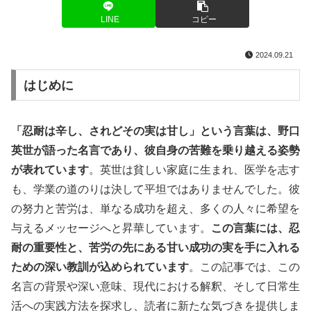
LINE
コピー
2024.09.21
はじめに
「忍耐は辛し、されどその実は甘し」という言葉は、野口
英世が語った名言であり、彼自身の苦難を乗り越える姿勢
が表れています
。英世は貧しい家庭に生まれ、医学を志す
も、学業の道のりは決して平坦ではありませんでした。彼
の努力と苦労は、単なる成功を超え、多くの人々に希望を
与えるメッセージへと昇華しています。
この言葉には、忍
耐の重要性と、苦労の先にある甘い成功の実を手に入れる
ための深い教訓が込められています
。この記事では、この
名言の背景や深い意味、現代における解釈、そして日常生
活への実践方法を探求し、読者に新たな気づきを提供しま