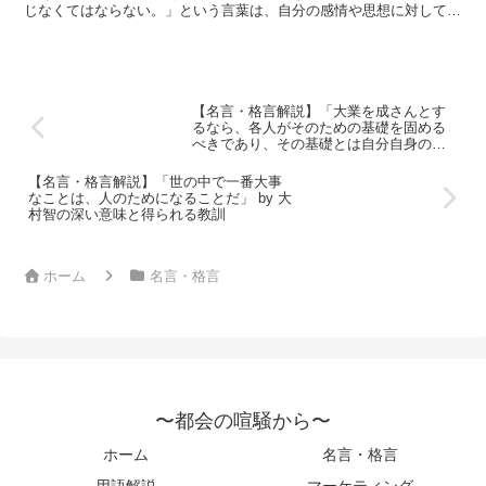
じなくてはならない。」という言葉は、自分の感情や思想に対して真
森鴎外の深い意味と得られる教訓
摯に向き合い、他人の理解を求めずに自らの内面に安らぎを...
【名言・格言解説】「大業を成さんとす
るなら、各人がそのための基礎を固める
べきであり、その基礎とは自分自身の勉
強です。どんなに志があっても力がなけ
れば他人はその人を信頼しない」 by 北里
【名言・格言解説】「世の中で一番大事
柴三郎の深い意味と得られる教訓
なことは、人のためになることだ」 by 大
村智の深い意味と得られる教訓
ホーム
名言・格言
〜都会の喧騒から〜
ホーム
名言・格言