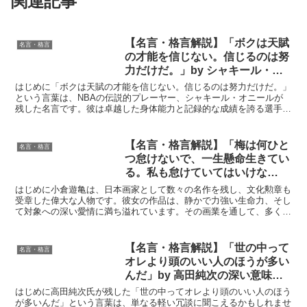
関連記事
【名言・格言解説】「ボクは天賦
名言・格言
の才能を信じない。信じるのは努
力だけだ。」by シャキール・オ
ニールの深い意味と得られる教訓
はじめに「ボクは天賦の才能を信じない。信じるのは努力だけだ。」
という言葉は、NBAの伝説的プレーヤー、シャキール・オニールが
残した名言です。彼は卓越した身体能力と記録的な成績を誇る選手で
すが、この言葉は単なる自信や謙遜ではありません。むしろ...
【名言・格言解説】「梅は何ひと
名言・格言
つ怠けないで、一生懸命生きてい
る。私も怠けていてはいけな
い。」by 小倉 遊亀の深い意味と
はじめに小倉遊亀は、日本画家として数々の名作を残し、文化勲章も
得られる教訓
受章した偉大な人物です。彼女の作品は、静かで力強い生命力、そし
て対象への深い愛情に満ち溢れています。その画業を通して、多くの
人々に感動とインスピレーションを与え続けてきました。彼...
【名言・格言解説】「世の中って
名言・格言
オレより頭のいい人のほうが多い
んだ」by 高田純次の深い意味と
得られる教訓
はじめに高田純次氏が残した「世の中ってオレより頭のいい人のほう
が多いんだ」という言葉は、単なる軽い冗談に聞こえるかもしれませ