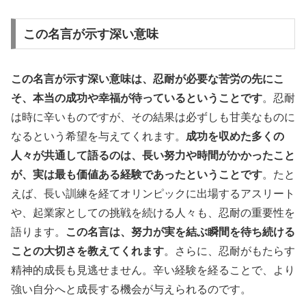
この名言が示す深い意味
この名言が示す深い意味は、忍耐が必要な苦労の先にこ
そ、本当の成功や幸福が待っているということです
。忍耐
は時に辛いものですが、その結果は必ずしも甘美なものに
なるという希望を与えてくれます。
成功を収めた多くの
人々が共通して語るのは、長い努力や時間がかかったこと
が、実は最も価値ある経験であったということです
。たと
えば、長い訓練を経てオリンピックに出場するアスリート
や、起業家としての挑戦を続ける人々も、忍耐の重要性を
語ります。
この名言は、努力が実を結ぶ瞬間を待ち続ける
ことの大切さを教えてくれます
。さらに、忍耐がもたらす
精神的成長も見逃せません。辛い経験を経ることで、より
強い自分へと成長する機会が与えられるのです。