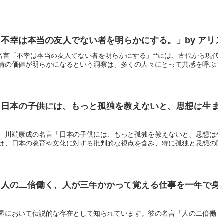
不幸は本当の友人でない者を明らかにする。」by ア
の名言「不幸は本当の友人でない者を明らかにする」**には、古代から
情の価値が明らかになるという洞察は、多くの人々にとって共感を呼ぶもの
日本の子供には、もっと孤独を教えないと、思想は生ま
、川端康成の名言「日本の子供には、もっと孤独を教えないと、思想は
は、日本の教育や文化に対する批判的な視点を含み、特に孤独と思想の関連
人の二倍働く、人が三年かかって覚える仕事を一年で身
界において伝説的な存在として知られています。彼の名言「人の二倍働