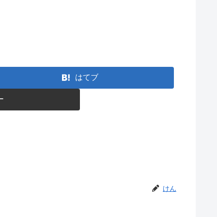
はてブ
ー
けん