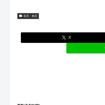
名言・格言
X