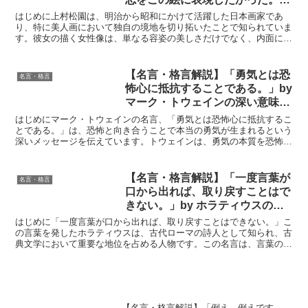
点の卑俗なところもなく、清澄な
はじめに上村松園は、明治から昭和にかけて活躍した日本画家であ
感じのする香り高い珠玉のような
り、特に美人画において独自の境地を切り拓いたことで知られていま
す。彼女の描く女性像は、単なる容姿の美しさだけでなく、内面に秘
絵こそ、私の念願するものなので
めた強さや気品、そして何よりも凛とした精神性を表現してい...
す。」by 上村松園の深い意味と
得られる教訓
【名言・格言解説】「勇気とは恐
名言・格言
怖心に抵抗することである。」by
マーク・トウェインの深い意味と
得られる教訓
はじめにマーク・トウェインの名言、「勇気とは恐怖心に抵抗するこ
とである。」は、恐怖と向き合うことで本当の勇気が生まれるという
深いメッセージを伝えています。トウェインは、勇気の本質を恐怖心
に対する反応として捉え、勇気とは単に恐れがない状態では...
【名言・格言解説】「一度言葉が
名言・格言
口から出れば、取り戻すことはで
きない。」by ホラティウスの深
い意味と得られる教訓
はじめに「一度言葉が口から出れば、取り戻すことはできない。」こ
の言葉を発したホラティウスは、古代ローマの詩人として知られ、古
典文学において重要な地位を占める人物です。この名言は、言葉の力
とその影響の不可逆性を端的に示しています。現代でも、S...
【名言・格言解説】「例え、例えです