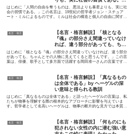
by ミルの深い意味と得られる教
はじめに「人間の自由を奪うものは、悪法よりも暴君よりも、実に社
訓
会の習慣である。」この名言は、19世紀の哲学者ジョン・スチュア
ート・ミルによるものです。ミルは社会の構造と個人の自由に関する
鋭い洞察を提供しました。この名言は、社会の習慣や無意識...
【名言・格言解説】「核となる
名言・格言
『魂』の部分さえ間違っていなけ
れば、違う部分があっても、ちゃ
んとその人物に見えてくると思う
はじめに「核となる『魂』の部分さえ間違っていなければ、違う部分
んです。」by 岡田准一の深い意
があっても、ちゃんとその人物に見えてくると思うんです。」この言
葉は、俳優、歌手として多方面で活躍する岡田准一さんの言葉です。
味と得られる教訓
岡田さんは、単なるアイドルという枠を超え、演技力、表現...
【名言・格言解説】「真なるもの
名言・格言
は全体である」by ヘーゲルの深
い意味と得られる教訓
はじめに「真なるものは全体である」と語ったヘーゲルの言葉は、私
たちが物事を理解する際の根本的なアプローチに影響を与えていま
す。哲学者として名高いヘーゲルは、物事の断片的な見方では本質に
辿り着けないと主張しました。この言葉が示す通り、彼は「全...
【名言・格言解説】「何ものにも
名言・格言
犯されない女性の内に潜む強い意
志をこの絵に表現したかった。一