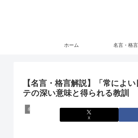
ホーム
名言・格言
【名言・格言解説】「常によい
テの深い意味と得られる教訓
名言・格言
X