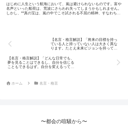
カの深い意味と得られる教訓
はじめに人生という航海において、嵐は避けられないものです。富や
名声といった船荷は、荒波にさらわれ失ってしまうかもしれません。
しかし、**真の宝は、嵐の中でこそ試される不屈の精神、すなわち
「勇気」です。**古代ローマの哲学者セネカが残した「運...
【名言・格言解説】「将来の目標を持っ
ている人と持っていない人は大きく異な
ります。たとえ未来ビジョンを持ってい
ても、夢のままで終わらせたら何も起こ
りません。」by 天野浩の深い意味と得ら
【名言・格言解説】「どんな日常でも、
れる教訓
夢を見ることはできるし、自分を信じる
こともできるはず。自分を変えるってい
うことは、一番難しくもあり、最も身近
な革命でもあるんですよ。」by 天海祐希
の深い意味と得られる教訓
ホーム
名言・格言
〜都会の喧騒から〜