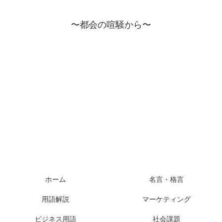
〜都会の喧騒から〜
ホーム
名言・格言
用語解説
マーケティング
ビジネス用語
社会課題