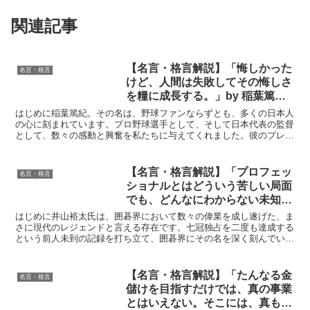
関連記事
【名言・格言解説】「悔しかった
名言・格言
けど、人間は失敗してその悔しさ
を糧に成長する。」by 稲葉篤紀
の深い意味と得られる教訓
はじめに稲葉篤紀。その名は、野球ファンならずとも、多くの日本人
の心に刻まれています。プロ野球選手として、そして日本代表の監督
として、数々の感動と興奮を私たちに与えてくれました。彼のプレー
は、常に全力で、見る人の心を熱くするものがありました。...
【名言・格言解説】「プロフェッ
名言・格言
ショナルとはどういう苦しい局面
でも、どんなにわからない未知の
境に入ってもですね、やっぱり自
はじめに井山裕太氏は、囲碁界において数々の偉業を成し遂げた、ま
分を信じることというか、それに
さに現代のレジェンドと言える存在です。七冠独占を二度も達成する
という前人未到の記録を打ち立て、囲碁界にその名を深く刻んでいま
つきますね。」by 井山裕太の深
す。彼の発する言葉は、囲碁の世界にとどまらず、多くの人...
い意味と得られる教訓
【名言・格言解説】「たんなる金
名言・格言
儲けを目指すだけでは、真の事業
とはいえない。そこには、真も善