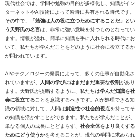
現代社会では、学問や勉強の目的が多様化し、知識がイン
ターネットやAI技術によって瞬時に共有される時代です。
その中で、
「勉強は人の役に立つためにすることだ」とい
う天野氏の名言
は、非常に強い意味を持つものとなってい
ます。情報が溢れ、簡単に知識を手に入れられる時代にお
いて、私たちが学んだことをどのように社会に役立てるか
が問われています。
AIやテクノロジーの発展によって、多くの仕事が自動化さ
れていますが、
人間の学びにはまだまだ重要な役割
があり
ます。天野氏が提唱するように、私たちは
学んだ知識を社
会に役立てる
ことを意識するべきです。AIが処理できる知
識の領域に対して、人間は
創造性
や
社会的視点
を持ってそ
の知識を活かすことができます。私たちが学んだことが、
単なる個人の成長にとどまらず、
社会全体をより良くする
ためにどう使うか
を考えることが、現代の学問に求められ