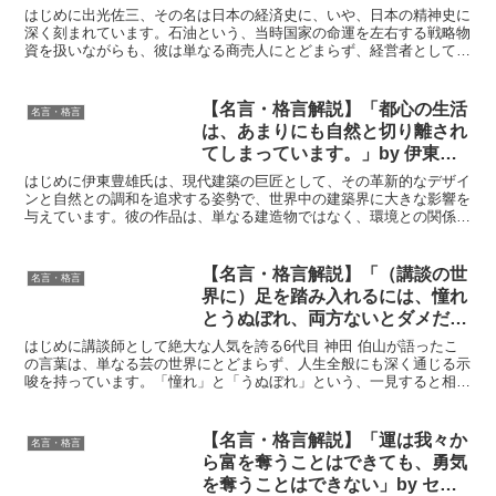
も美もない。事業も究極において
はじめに出光佐三、その名は日本の経済史に、いや、日本の精神史に
は芸術である。事業には、常に普
深く刻まれています。石油という、当時国家の命運を左右する戦略物
資を扱いながらも、彼は単なる商売人にとどまらず、経営者として、
遍的な国利民福を念願した、また
そして一人の人間として、独自の哲学を貫きました。彼の言...
彼岸した真理性が望まれねばなら
ない。出光の事業は、だれが見て
【名言・格言解説】「都心の生活
名言・格言
も美しからねばならぬ。醜悪な
は、あまりにも自然と切り離され
る、たんなる金儲けであってはな
てしまっています。」by 伊東豊
らぬ。」by 出光佐三の深い意味
雄の深い意味と得られる教訓
はじめに伊東豊雄氏は、現代建築の巨匠として、その革新的なデザイ
と得られる教訓
ンと自然との調和を追求する姿勢で、世界中の建築界に大きな影響を
与えています。彼の作品は、単なる建造物ではなく、環境との関係
性、そしてそこで生活する人々の心を豊かにする空間として、...
【名言・格言解説】「（講談の世
名言・格言
界に）足を踏み入れるには、憧れ
とうぬぼれ、両方ないとダメだと
思う。」by 6代目 神田 伯山の深
はじめに講談師として絶大な人気を誇る6代目 神田 伯山が語ったこ
い意味と得られる教訓
の言葉は、単なる芸の世界にとどまらず、人生全般にも深く通じる示
唆を持っています。「憧れ」と「うぬぼれ」という、一見すると相反
するような要素を両方持たなければならないという考えは...
【名言・格言解説】「運は我々か
名言・格言
ら富を奪うことはできても、勇気
を奪うことはできない」by セネ