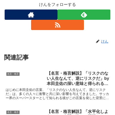
けんをフォローする
けん
関連記事
【名言・格言解説】「リスクのな
名言・格言
い人生なんて、逆にリスクだ」by
本田圭佑の深い意味と得られる教
訓
はじめに本田圭佑の言葉、「リスクのない人生なんて、逆にリスク
だ」は、多くの人々に衝撃と共に深い影響を与えてきました。サッカ
ー界のスーパースターとして知られる彼がこの言葉を発した背景に
は、ただの挑戦精神だけでなく、人生そのものに対する哲学が隠...
【名言・格言解説】「水平化しよ
名言・格言