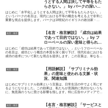
うとする人間は決して平等をもた
らさない。」 by バークの深い意
味と得られる教訓
はじめに「水平化しようとする人間は決して平等をもたらさない。」
というバークの名言は、現代における平等の概念を考える上で非常に
重要な視点を提供します。バークは18世紀のイギリスの政治家・思
想家で、特に保守主義の思想を築いたことで知られています...
【名言・格言解説】「成功は結果
名言・格言
であって目的ではない。」by フ
ローベールの深い意味と得られる
教訓
はじめに「成功は結果であって目的ではない。」というフローベール
の名言は、成功という概念の本質を深く掘り下げ、現代社会における
成功の追求について新たな視点を提供します。この言葉は、単なる結
果や目標の達成にとどまらず、そのプロセスや内面的な成長...
【用語解説】「サブリミナル効
名言・格言
果」の意味と使われる文脈・状
況、関連知識
はじめにサブリミナル効果という言葉は、日常生活の中でよく耳にす
るようになりました。この効果は、私たちが意識的に気付かないうち
に、無意識のうちに受ける影響を指します。特に広告やメディアで使
われることが多く、その影響力の強さが注目されています。...
【名言・格言解説】「サービスと
名言・格言