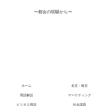
〜都会の喧騒から〜
ホーム
名言・格言
用語解説
マーケティング
ビジネス用語
社会課題