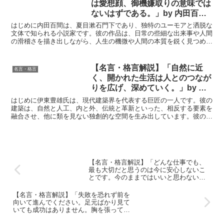
は愛想顔、御機嫌取りの意味では
ないはずである。」by 内田百間
の深い意味と得られる教訓
はじめに内田百間は、夏目漱石門下であり、独特のユーモアと洒脱な
文体で知られる小説家です。彼の作品は、日常の些細な出来事や人間
の滑稽さを描き出しながら、人生の機微や人間の本質を鋭く見つめて
います。その作風は、時に辛辣でありながらも、どこか温か...
【名言・格言解説】「自然に近
名言・格言
く、開かれた生活は人とのつなが
りを広げ、深めていく。」by 伊
東豊雄の深い意味と得られる教訓
はじめに伊東豊雄氏は、現代建築界を代表する巨匠の一人です。彼の
建築は、自然と人工、内と外、伝統と革新といった、相反する要素を
融合させ、他に類を見ない独創的な空間を生み出しています。彼の作
品は、単なる建造物ではなく、人々の生活や文化、さらには...
【名言・格言解説】「どんな仕事でも、
最も大切だと思うのは今に安心しないこ
とです。今のままではいいと思わないけ
れど、まあ仕方ないかと現状に甘んじて
しまったら絶対に成長していきませ
【名言・格言解説】「失敗を恐れず前を
ん。」by 安藤忠雄の深い意味と得られる
向いて進んでください。足元ばかり見て
教訓
いても成功はありません。胸を張って未
来を見据え、心を世界に開くことが大切