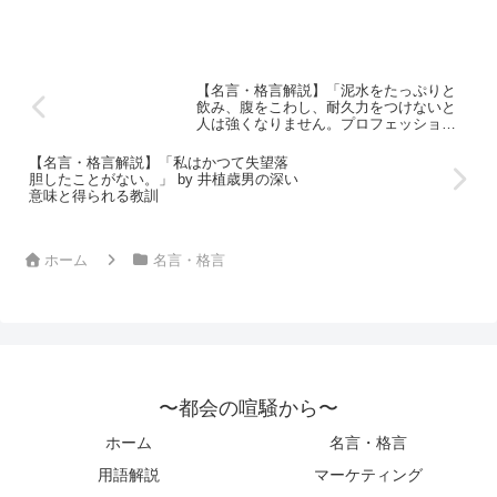
特別な意味を持つ。川口はこれをサッカーに置き換え、単な...
【名言・格言解説】「泥水をたっぷりと
飲み、腹をこわし、耐久力をつけないと
人は強くなりません。プロフェッショナ
ルになるためには、困難にまともに立ち
向かっていくしかないのです。」by 飯田
【名言・格言解説】「私はかつて失望落
亮の深い意味と得られる教訓
胆したことがない。」 by 井植歳男の深い
意味と得られる教訓
ホーム
名言・格言
〜都会の喧騒から〜
ホーム
名言・格言
用語解説
マーケティング