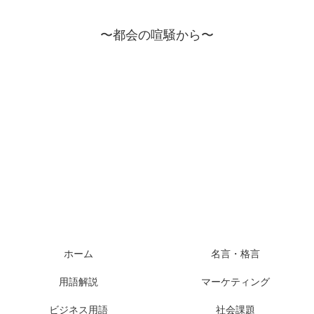
〜都会の喧騒から〜
ホーム
名言・格言
用語解説
マーケティング
ビジネス用語
社会課題