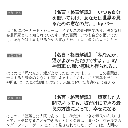
【名言・格言解説】「いつも自分
名言・格言
を磨いておけ。あなたは世界を見
るための窓なのだ。」by バーナ
ード・ショーの深い意味と得られ
はじめにバーナード・ショーは、イギリスの劇作家であり、著名な社
る教訓
会批評家として知られています。彼の言葉「いつも自分を磨いてお
け。あなたは世界を見るための窓なのだ。」は、多くの人々にとって
自分自身を成長させる重要性を訴えています。この名言は、自...
【名言・格言解説】「私なんか、
名言・格言
運がよかっただけですよ。」by
神田正 の深い意味と得られる教
訓
はじめに「私なんか、運がよかっただけですよ。」——この言葉は、
一見すると謙遜のようにも聞こえます。しかし、この言葉を発した
神田正 は、ただの謙遜ではなく、人生において成功をどう捉えるべ
きかという深い示唆を含んでいます。多くの人が成功した人...
【名言・格言解説】「堕落した人
名言・格言
間であっても、彼だけにできる最
良の方法によって、幸せになるこ
とができる」by ゲーテの深い意
はじめに「堕落した人間であっても、彼だけにできる最良の方法によ
味と得られる教訓
って、幸せになることができる」という名言は、ヨハン・ヴォルフガ
ング・フォン・ゲーテによって発せられました。ゲーテは、人間の可