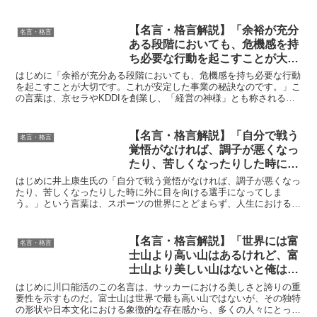
能性と内面の成長に深い洞察を持ち、この言葉もその一環で...
【名言・格言解説】「余裕が充分
名言・格言
ある段階においても、危機感を持
ち必要な行動を起こすことが大切
です。これが安定した事業の秘訣
はじめに「余裕が充分ある段階においても、危機感を持ち必要な行動
なのです。」by 稲盛和夫の深い
を起こすことが大切です。これが安定した事業の秘訣なのです。」こ
の言葉は、京セラやKDDIを創業し、「経営の神様」とも称される稲
意味と得られる教訓
盛和夫氏によって語られました。この言葉は、単に事業経...
【名言・格言解説】「自分で戦う
名言・格言
覚悟がなければ、調子が悪くなっ
たり、苦しくなったりした時に外
に目を向ける選手になってしま
はじめに井上康生氏の「自分で戦う覚悟がなければ、調子が悪くなっ
う。」by 井上康生の深い意味と
たり、苦しくなったりした時に外に目を向ける選手になってしま
う。」という言葉は、スポーツの世界にとどまらず、人生におけるあ
得られる教訓
らゆる場面で重要な示唆を与えてくれます。柔道家として数々の...
【名言・格言解説】「世界には富
名言・格言
士山より高い山はあるけれど、富
士山より美しい山はないと俺は思
っている。サッカーでもそうあり
はじめに川口能活のこの名言は、サッカーにおける美しさと誇りの重
たいよね。」by 川口能活の深い
要性を示すものだ。富士山は世界で最も高い山ではないが、その独特
の形状や日本文化における象徴的な存在感から、多くの人々にとって
意味と得られる教訓