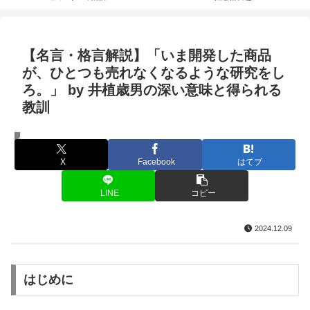
【名言・格言解説】「いま開発した商品
が、ひとつも売れなくなるような研究をし
ろ。」 by 井植歳男の深い意味と得られる
教訓
名言・格言
X
Facebook
はてブ
LINE
コピー
2024.12.09
はじめに