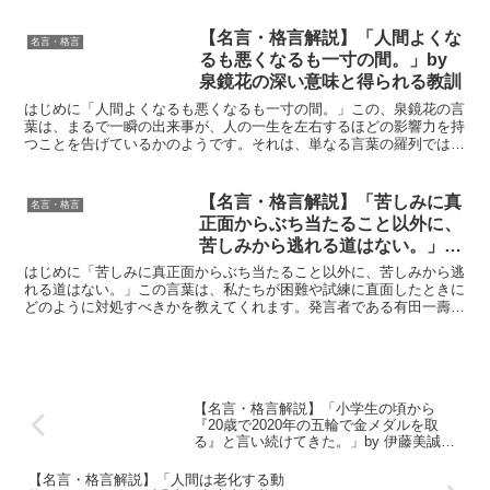
【名言・格言解説】「人間よくな
名言・格言
るも悪くなるも一寸の間。」by
泉鏡花の深い意味と得られる教訓
はじめに「人間よくなるも悪くなるも一寸の間。」この、泉鏡花の言
葉は、まるで一瞬の出来事が、人の一生を左右するほどの影響力を持
つことを告げているかのようです。それは、単なる言葉の羅列ではな
く、人生の儚さと、その中でいかに生きるかという深い問い...
【名言・格言解説】「苦しみに真
名言・格言
正面からぶち当たること以外に、
苦しみから逃れる道はない。」by
有田一壽の深い意味と得られる教
はじめに「苦しみに真正面からぶち当たること以外に、苦しみから逃
訓
れる道はない。」この言葉は、私たちが困難や試練に直面したときに
どのように対処すべきかを教えてくれます。発言者である有田一壽
は、長年にわたって人々の心に響く言葉を数多く残しており、...
【名言・格言解説】「小学生の頃から
『20歳で2020年の五輪で金メダルを取
る』と言い続けてきた。」by 伊藤美誠の
深い意味と得られる教訓
【名言・格言解説】「人間は老化する動