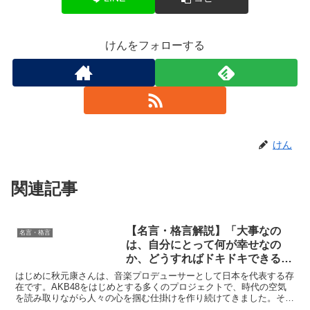
けんをフォローする
けん
関連記事
【名言・格言解説】「大事なの
名言・格言
は、自分にとって何が幸せなの
か、どうすればドキドキできるの
かを、しっかり理解しておくこと
はじめに秋元康さんは、音楽プロデューサーとして日本を代表する存
です。」by 秋元康の深い意味と
在です。AKB48をはじめとする多くのプロジェクトで、時代の空気
を読み取りながら人々の心を掴む仕掛けを作り続けてきました。そん
得られる教訓
な彼が放つ言葉には、単なる成功者のアドバイスを超えた...