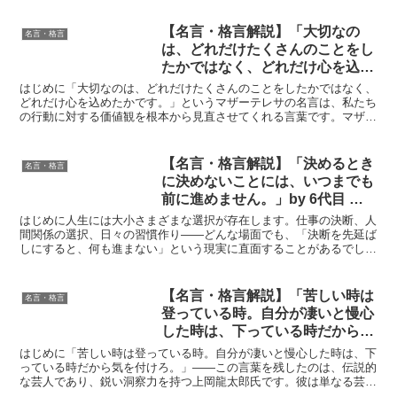
【名言・格言解説】「大切なの
名言・格言
は、どれだけたくさんのことをし
たかではなく、どれだけ心を込め
たかです。」 by マザーテレサの
はじめに「大切なのは、どれだけたくさんのことをしたかではなく、
深い意味と得られる教訓
どれだけ心を込めたかです。」というマザーテレサの名言は、私たち
の行動に対する価値観を根本から見直させてくれる言葉です。マザー
テレサは、愛と奉仕の象徴として多くの人々に影響を与えま...
【名言・格言解説】「決めるとき
名言・格言
に決めないことには、いつまでも
前に進めません。」by 6代目 桂
文枝の深い意味と得られる教訓
はじめに人生には大小さまざまな選択が存在します。仕事の決断、人
間関係の選択、日々の習慣作り——どんな場面でも、「決断を先延ば
しにすると、何も進まない」という現実に直面することがあるでしょ
う。 そんな私たちに、6代目 桂 文枝は「決めるときに...
【名言・格言解説】「苦しい時は
名言・格言
登っている時。自分が凄いと慢心
した時は、下っている時だから気
を付けろ。」by 上岡 龍太郎の深
はじめに「苦しい時は登っている時。自分が凄いと慢心した時は、下
い意味と得られる教訓
っている時だから気を付けろ。」——この言葉を残したのは、伝説的
な芸人であり、鋭い洞察力を持つ上岡龍太郎氏です。彼は単なる芸人
ではなく、人生の本質を鋭く見抜く哲学者のような存在でし...