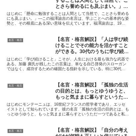
することは人間として当然で、こ
とさら誉めるにも及ぶまい。」by
福澤諭吉の深い意味と得られる教
はじめに「懸命に勉強することは人間として当然で、ことさら誉める
訓
にも及ぶまい。」—この福澤諭吉の名言は、学ぶことへの基本的な姿
勢と、その根底にある深い意味を伝えています。福澤諭吉は、19世
紀の日本において近代化を推進した教育者として知られ、そ...
【名言・格言解説】「人は学び続
名言・格言
けることでその能力を活かすこと
ができる。30代のうちに学び続け
る姿勢を身につけることを、強く
はじめに「学び続けること」こそが、人生における最も強力な武器で
勧めたいと思います。」by 加藤
ある。加藤 廣氏が残したこの言葉は、単なる自己啓発のスローガン
ではなく、成功するための確固たる指針を示している。特に30代と
廣の深い意味と得られる教訓
いう時期に「学ぶ姿勢」を確立することの重要性を強調して...
【名言・格言解説】「孤独の生活
名言・格言
の目的とは、もっとゆうゆうと、
もっと気ままに暮らすというただ
一つであると私は信ずる。」by
はじめにモンテーニュは、16世紀フランスの哲学者であり、エッセ
モンテーニュの深い意味と得られ
イストとして知られています。彼の名言「孤独の生活の目的とは、も
っとゆうゆうと、もっと気ままに暮らすというただ一つであると私は
る教訓
信ずる。」は、孤独に対する彼の独自の視点を示しています...
【名言・格言解説】「自分の考え
名言・格言