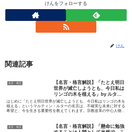
けんをフォローする
けん
関連記事
【名言・格言解説】「たとえ明日
名言・格言
世界が滅亡しようとも、今日私は
リンゴの木を植える」by ルター
の深い意味と得られる教訓
はじめに「たとえ明日世界が滅亡しようとも、今日私はリンゴの木を
植える」というマルティン・ルターの名言は、不確実な未来に対する
希望と、今を生きる重要性を教えてくれます。宗教改革の中心人物と
して知られるルターがこの言葉を残した背景には、彼の人生...
【名言・格言解説】「懸命に勉強
名言・格言