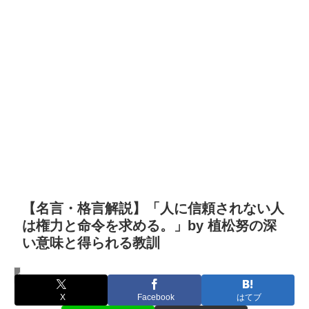
【名言・格言解説】「人に信頼されない人
は権力と命令を求める。」by 植松努の深
い意味と得られる教訓
名言・格言
X
Facebook
はてブ