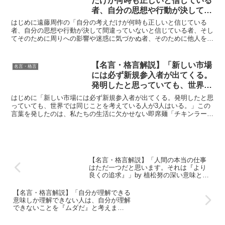
だけが何時も正しいと信じている
者、自分の思想や行動が決して間
違っていないと信じている者、そ
はじめに遠藤周作の「自分の考えだけが何時も正しいと信じている
してそのために周りへの影響や迷
者、自分の思想や行動が決して間違っていないと信じている者、そし
てそのために周りへの影響や迷惑に気づかぬ者、そのために他人を不
惑に気づかぬ者、そのために他人
幸にしているのに一向に無頓着な者、それを善魔という。」と...
を不幸にしているのに一向に無頓
着な者、それを善魔という。」by
【名言・格言解説】「新しい市場
名言・格言
遠藤周作 の深い意味と得られる
には必ず新規参入者が出てくる。
教訓
発明したと思っていても、世界で
は同じことを考えている人が3人
はじめに「新しい市場には必ず新規参入者が出てくる。発明したと思
はいる。」by 安藤百福の深い意
っていても、世界では同じことを考えている人が3人はいる。」この
言葉を発したのは、私たちの生活に欠かせない即席麺「チキンラーメ
味と得られる教訓
ン」を発明した安藤百福氏です。彼の言葉は、競争社会にお...
【名言・格言解説】「人間の本当の仕事
はただ一つだと思います。それは『より
良くの追求』」by 植松努の深い意味と得
られる教訓
【名言・格言解説】「自分が理解できる
意味しか理解できない人は、自分が理解
できないことを『ムダだ』と考えま
す。」by 植松努の深い意味と得られる教
訓