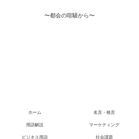
〜都会の喧騒から〜
ホーム
名言・格言
用語解説
マーケティング
ビジネス用語
社会課題