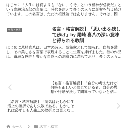
意味と得られる教訓
はじめに「人生には何よりも『なに、くそ』という精神が必要だ」と
いう嘉納治五郎の言葉は、時代を超えて多くの人々に影響を与え続け
ています。この名言は、ただの根性論ではありません。それは、困難
に直面しても自らの成長を諦めず、むしろ逆境を糧に前進し...
名言・格言解説】「思い出を残し
名言・格言
て歩け」by 尾崎 喜八の深い意味
と得られる教訓
はじめに尾崎喜八は、日本の詩人、随筆家として知られ、自然を愛
し、その美しさを言葉で表現することに生涯を捧げました。彼の作品
は、繊細な感性と豊かな自然への洞察力に満ちており、多くの人々の
心を捉えてきました。特に、「思い出を残して歩け」という言...
【名言・格言解説】「自分の考えだけが
何時も正しいと信じている者、自分の思
想や行動が決して間違っていないと信じ
ている者、そしてそのために周りへの影
響や迷惑に気づかぬ者、そのために他人
【名言・格言解説】「病気はたしかに生
を不幸にしているのに一向に無頓着な
活上の挫折であり失敗である。しかしそ
者、それを善魔という。」by 遠藤周作 の
れは必ずしも人生上の挫折とは言えない
深い意味と得られる教訓
のだ。」by 遠藤周作 の深い意味と得られ
る教訓
ホーム
名言・格言