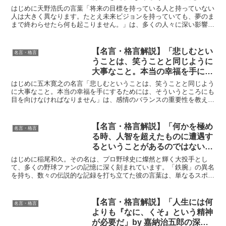
ビジョンを持っていても、夢のま
はじめに天野浩氏の言葉「将来の目標を持っている人と持っていない
まで終わらせたら何も起こりませ
人は大きく異なります。たとえ未来ビジョンを持っていても、夢のま
まで終わらせたら何も起こりません。」は、多くの人々に深い影響を
ん。」by 天野浩の深い意味と得
与えています。科学者として、また多くの人々をインスパイ...
られる教訓
【名言・格言解説】「悲しむとい
名言・格言
うことは、笑うことと同じように
大事なこと。本当の幸福を手にす
るためには、そういうところにも
はじめに五木寛之の名言「悲しむということは、笑うことと同じよう
目を向けなければなりません」by
に大事なこと。本当の幸福を手にするためには、そういうところにも
目を向けなければなりません」は、感情のバランスの重要性を教えて
五木寛之の深い意味と得られる教
くれます。この言葉は、私たちが直面する喜びや悲しみの両...
訓
【名言・格言解説】「何かを極め
名言・格言
る時、人智を超えたものに遭遇す
るということがあるのではないだ
ろうか。」by 稲尾和久の深い意
はじめに稲尾和久。その名は、プロ野球史に燦然と輝く大投手とし
味と得られる教訓
て、多くの野球ファンの記憶に深く刻まれています。「鉄腕」の異名
を持ち、数々の伝説的な記録を打ち立てた彼の言葉は、単なるスポー
ツの領域を超え、人間の可能性、そして未知なる力への畏敬の...
【名言・格言解説】「人生には何
名言・格言
よりも『なに、くそ』という精神
が必要だ」by 嘉納治五郎の深い