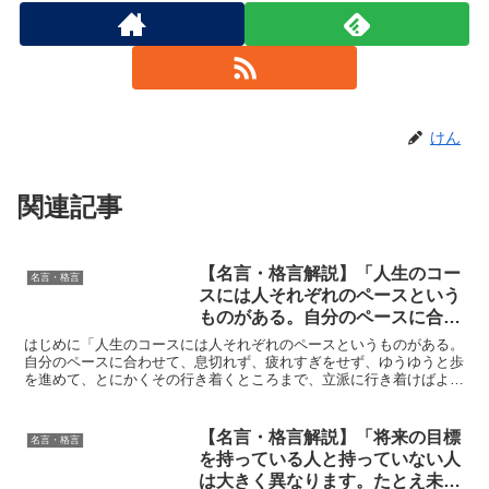
けん
関連記事
【名言・格言解説】「人生のコー
名言・格言
スには人それぞれのペースという
ものがある。自分のペースに合わ
せて、息切れず、疲れすぎをせ
はじめに「人生のコースには人それぞれのペースというものがある。
ず、ゆうゆうと歩を進めて、とに
自分のペースに合わせて、息切れず、疲れすぎをせず、ゆうゆうと歩
を進めて、とにかくその行き着くところまで、立派に行き着けばよろ
かくその行き着くところまで、立
しいのだ。」石坂泰三氏のこの言葉は、まるで静かな湖面を...
派に行き着けばよろしいのだ。」
by 石坂泰三の深い意味と得られ
【名言・格言解説】「将来の目標
名言・格言
る教訓
を持っている人と持っていない人
は大きく異なります。たとえ未来