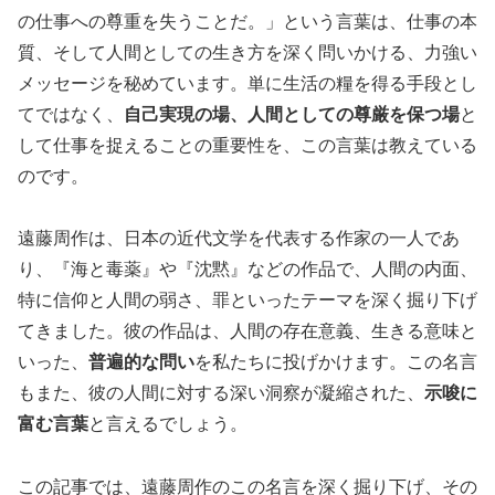
の仕事への尊重を失うことだ。」という言葉は、仕事の本
質、そして人間としての生き方を深く問いかける、力強い
メッセージを秘めています。単に生活の糧を得る手段とし
てではなく、
自己実現の場、人間としての尊厳を保つ場
と
して仕事を捉えることの重要性を、この言葉は教えている
のです。
遠藤周作は、日本の近代文学を代表する作家の一人であ
り、『海と毒薬』や『沈黙』などの作品で、人間の内面、
特に信仰と人間の弱さ、罪といったテーマを深く掘り下げ
てきました。彼の作品は、人間の存在意義、生きる意味と
いった、
普遍的な問い
を私たちに投げかけます。この名言
もまた、彼の人間に対する深い洞察が凝縮された、
示唆に
富む言葉
と言えるでしょう。
この記事では、遠藤周作のこの名言を深く掘り下げ、その