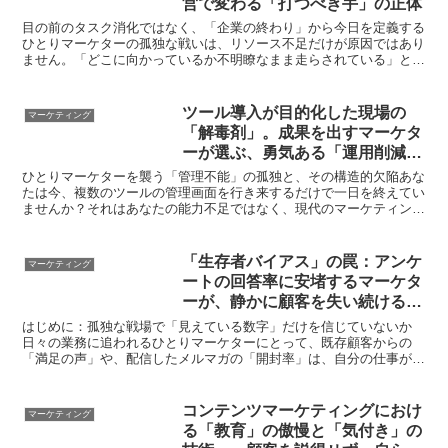
営で変わる「打つべき手」の正体
目の前のタスク消化ではなく、「企業の終わり」から今日を定義する
ひとりマーケターの孤独な戦いは、リソース不足だけが原因ではあり
ません。「どこに向かっているか不明瞭なまま走らされている」とい
う構造的な欠陥こそが、真の疲弊を生み出しています。あな...
ツール導入が目的化した現場の
マーケティング
「解毒剤」。成果を出すマーケタ
ーが選ぶ、勇気ある「運用削減」
と「本質の回帰」
ひとりマーケターを襲う「管理不能」の孤独と、その構造的欠陥あな
たは今、複数のツールの管理画面を行き来するだけで一日を終えてい
ませんか？それはあなたの能力不足ではなく、現代のマーケティング
環境が陥りやすい「手段の肥大化」という構造的な罠です。...
「生存者バイアス」の罠：アンケ
マーケティング
ートの回答率に安堵するマーケタ
ーが、静かに顧客を失い続ける理
由
はじめに：孤独な戦場で「見えている数字」だけを信じていないか
日々の業務に追われるひとりマーケターにとって、既存顧客からの
「満足の声」や、配信したメルマガの「開封率」は、自分の仕事が間
違っていないことを証明する精神的な支柱になりがちです。しか...
コンテンツマーケティングにおけ
マーケティング
る「教育」の傲慢と「気付き」の