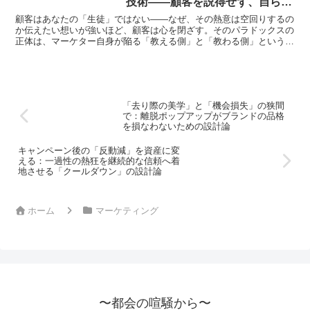
技術――顧客を説得せず、自ら動
かすための設計論
顧客はあなたの「生徒」ではない――なぜ、その熱意は空回りするの
か伝えたい想いが強いほど、顧客は心を閉ざす。そのパラドックスの
正体は、マーケター自身が陥る「教える側」と「教わる側」という無
意識の上下関係にあります。多くのひとりマーケターは、自...
「去り際の美学」と「機会損失」の狭間
で：離脱ポップアップがブランドの品格
を損なわないための設計論
キャンペーン後の「反動減」を資産に変
える：一過性の熱狂を継続的な信頼へ着
地させる「クールダウン」の設計論
ホーム
マーケティング
〜都会の喧騒から〜