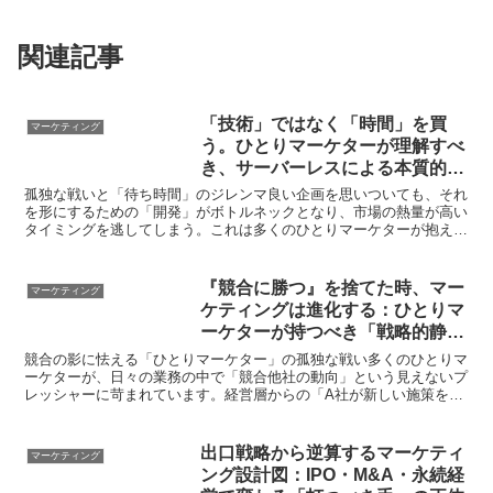
関連記事
「技術」ではなく「時間」を買
マーケティング
う。ひとりマーケターが理解すべ
き、サーバーレスによる本質的な
スピード戦略
孤独な戦いと「待ち時間」のジレンマ良い企画を思いついても、それ
を形にするための「開発」がボトルネックとなり、市場の熱量が高い
タイミングを逃してしまう。これは多くのひとりマーケターが抱える
共通の苦悩です。中小企業やベンチャーにおけるマーケティ...
『競合に勝つ』を捨てた時、マー
マーケティング
ケティングは進化する：ひとりマ
ーケターが持つべき「戦略的静
観」の技術
競合の影に怯える「ひとりマーケター」の孤独な戦い多くのひとりマ
ーケターが、日々の業務の中で「競合他社の動向」という見えないプ
レッシャーに苛まれています。経営層からの「A社が新しい施策を始
めたぞ」「なぜうちはB社のようにできないのか」という心...
出口戦略から逆算するマーケティ
マーケティング
ング設計図：IPO・M&A・永続経