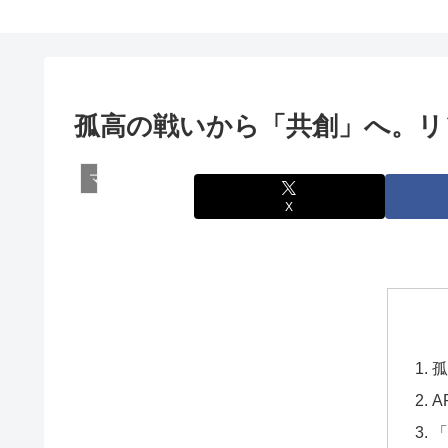
孤高の戦いから「共創」へ。リ
マーケティング
X
孤
A
「