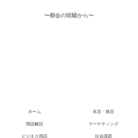
〜都会の喧騒から〜
ホーム
名言・格言
用語解説
マーケティング
ビジネス用語
社会課題