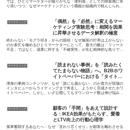
では、ひとりマーケターが陥りがちな「便利屋」としての閉塞感に寄
り添いつつ、なぜマーケティングという職能が組織内で軽んじられや
すいのか、その構造的な原因を解き明かします。「ちょっと...
「偶然」を「必然」に変えるマー
マーケティング
ケティング実験思考：相関を因果
に昇華させるデータ解釈の極意
終わらない「モグラ叩き」からの脱却：なぜ施策の打率は上がらない
のか多忙を極めるひとりマーケターにとって、最大の敵は「リソース
不足」ではなく、成果に対する「不確実性」が生む精神的な焦りで
す。どれだけ手を動かしても、それが事業成長に直結している...
「読まれない事例」を「読みたく
マーケティング
てたまらない物語」へ。B2Bホワ
イトペーパーにおける「タイトル
の科学」と本質的転換
渾身の事例コンテンツが、なぜ「誰にも届かない」のか貴方が現場の
インタビューからライティングまで奔走し、ようやく完成させたホワ
イトペーパー。しかし、いざ公開してもダウンロード数は伸び悩み、
営業担当からは「もっとリードはないのか」と急かされる。...
顧客の「手間」をあえて設計す
マーケティング
る：IKEA効果がもたらす、愛着
とLTV向上の行動心理学
孤軍奮闘するあなたへ：なぜ「至れり尽くせり」が顧客を離れさせる