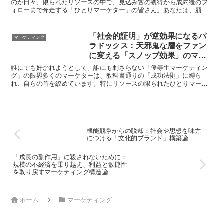
のか日々、限られたリソースの中で、見込み客の獲得から成約後のフ
ォローまで奔走する「ひとりマーケター」の皆さん。あなたは、顧客
満足度を高めようとするあまり、「完璧な状態」でサービス...
「社会的証明」が逆効果になるパ
マーケティング
ラドックス：天邪鬼な層をファン
に変える「スノッブ効果」のマー
ケティング構造
誰にでも好かれようとして、誰にも刺さらない「優等生マーケティン
グ」の限界多くのマーケターは、教科書通りの「成功法則」に縛ら
れ、自らの首を絞めています。特にリソースの限られたひとりマーケ
ターにとって、「みんながやっている正解」を追いかけること...
機能競争からの脱却：社会や思想を味方
につける「文化的ブランド」構築論
「成長の副作用」に殺されないために：
規模の不経済を乗り越え、利益と敏捷性
を取り戻すマーケティング構造論
ホーム
マーケティング