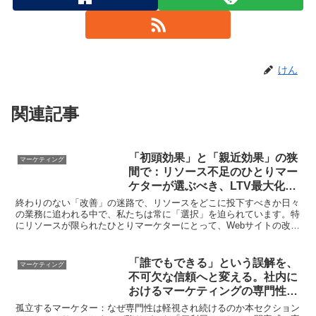
けん
関連記事
「初頭効果」と「親近効果」の狭
マーケティング
間で：リソース不足のひとりマー
ケターが選ぶべき、LTV最大化の
ための戦略的資源配分
終わりのない「改善」の迷路で、リソースをどこに投下すべきか日々
の業務に追われる中で、私たちは常に「選択」を迫られています。特
にリソースが限られたひとりマーケターにとって、Webサイトの改善
における優先順位付けは、死活問題とも言える重要な意思...
「誰でもできる」という誤解を、
マーケティング
不可欠な信頼へと変える。社内に
おけるマーケティングの専門性と
権威の確立
孤立するマーケター：なぜ専門性は軽視され続けるのか本セクション