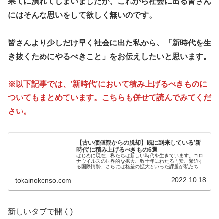
果てに潰れてしまいましたが、これから社会に出る皆さん
にはそんな思いをして欲しく無いのです。
皆さんより少しだけ早く社会に出た私から、「新時代を生
き抜くためにやるべきこと」をお伝えしたいと思います。
※以下記事では、’新時代’において積み上げるべきものに
ついてもまとめています。こちらも併せて読んでみてくだ
さい。
【古い価値観からの脱却】既に到来している’新
時代’に積み上げるべきもの6選
はじめに現在、私たちは新しい時代を生きています。コロ
ナウイルスの世界的な拡大、数十年にわたる円安、緊迫す
る国際情勢、さらには格差の拡大といった課題が私たちの
生活に影響を与えています。また、テクノロジーの急速な
進展は、私たちの仕事やライフスタ...
2022.10.18
tokainokenso.com
新しいタブで開く)