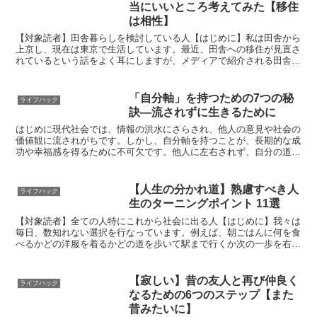
当にいいところ考えてみた【移住
は相性】
【対象読者】田舎暮らしを検討している人【はじめに】私は田舎から
上京し、現在は東京で生活しています。最近、田舎への移住が見直さ
れているという話をよく耳にしますが、メディアで紹介される田舎暮
らしの情報には限界があり、実際の生活はもっと深く、リア...
「自分軸」を持つための7つの秘
ライフハック
訣—流されずに生きるために
はじめに現代社会では、情報の洪水にさらされ、他人の意見や社会の
価値観に流されがちです。しかし、自分軸を持つことが、長期的な成
功や幸福感を得るために不可欠です。他人に左右されず、自分の道を
貫くためには、何を心がけるべきなのでしょうか？この記事...
【人生の分かれ道】熟慮すべき人
ライフハック
生のターニングポイント 11選
【対象読者】全ての人特にこれから社会に出る人【はじめに】我々は
毎日、数知れない選択を行なっています。例えば、朝ごはんに何を食
べるかどの洋服を着るかどの道を歩いて駅まで行くか次の一歩を右足
を出すか左足を出すかなど、細かいものを含めると数万回以...
【寂しい】昔の友人と再び仲良く
ライフハック
なるための6つのステップ【また
昔みたいに】