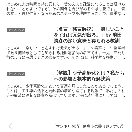
はじめに人は時間と共に変わり、昔の友人と疎遠になることは避けら
れないことが多いですが、その関係を再び深めるのは可能です。「昔
の友人と再び仲良くなるためのステップを理解することで、貴重な友
情を取り戻すことができます。」 この記事では、友人との...
【名言・格言解説】「楽しいこと
ライフハック
をすれば元気が出る。」by 池田
清彦の深い意味と得られる教訓
はじめに「楽しいことをすれば元気が出る。」この言葉は、生物学者
であり随筆家としても知られる池田清彦氏の名言です。一見、当たり
前のようにも思えるこの言葉ですが、そこには、科学的な根拠と、深
い人生哲学が隠されています。この言葉が、なぜ多くの人々...
【解説】少子高齢化とは？私たち
ライフハック
への影響と根本的な解決策
はじめに「少子高齢化」という言葉を耳にしたことがあるでしょう。
これは、出生率の低下と高齢者の増加が進行する現象で、私たちの社
会や経済に深刻な影響を及ぼしています。特に若年層にとっては、こ
の問題が将来の生活やキャリアに直結する重要なテーマです...
【マンネリ解消】倦怠期の乗り越え方8選