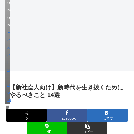
o
m
o
n
P
e
x
e
l
s
.
c
【新社会人向け】新時代を生き抜くために
o
やるべきこと 14選
m
ライフハック
X
Facebook
はてブ
LINE
コピー