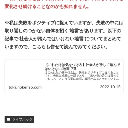
変化させ続けることなのかも知れません。
※私は失敗をポジティブに捉えていますが、失敗の中には
取り返しのつかない自体を招く’地雷’があります。以下の
記事で’社会人が踏んではいけない地雷’についてまとめて
いますので、こちらも併せて読んでみてください。
【これだけは気をつけろ】社会人が決して踏んで
はいけない’地雷’ 7選
はじめに私の基本信念は、失敗をポジティブに捉えること
です。失敗は成長の一部であり、「若い頃の苦労は買って
でもしろ」という言葉には深い真理があると考えていま
す。実際、失敗を通じて学ぶことができる経験は、人生に
おいて非常に重要です。成功を収めた...
2022.10.15
tokainokenso.com
ライフハック