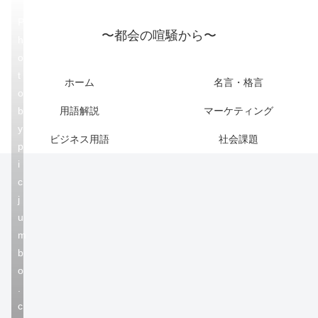
P
〜都会の喧騒から〜
h
o
t
ホーム
名言・格言
o
b
用語解説
マーケティング
y
ビジネス用語
社会課題
p
i
c
j
u
m
b
o
.
c