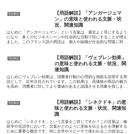
明する際に非常に重要です。カニンガムの法則は、特にオン...
【用語解説】「アンガージュマ
用語解説
ン」の意味と使われる文脈・状
況、関連知識
はじめに「アンガージュマン」という言葉は、最近よく耳にするよう
になり、多くのビジネスシーンや社会的な活動で目にすることが増え
ました。このフランス語の用語は、個人や組織が社会的な問題に対し
て積極的に関与し、責任を持って取り組む姿勢を指します。...
【用語解説】「ヴェブレン効果」
用語解説
の意味と使われる文脈・状況、関
連知識
はじめにヴェブレン効果は、消費者行動の心理的な側面を説明する用
語として、近年注目されています。この効果は、高価格が商品の魅力
を高め、消費者に対してより価値があると認識させる現象を指しま
す。主にマーケティングや経済学で使われ、ブランド戦略や価...
【用語解説】「シネクドキ」の意
用語解説
味と使われる文脈・状況、関連知
識
はじめに「シネクドキ」という言葉をご存じですか？この言葉は、修
辞学や言語学において、言葉がどのように意味を伝えるかを理解する
ために重要な概念です。特に文学やスピーチで使われるこの技法は、