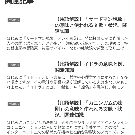
関連記事
【用語解説】「サードマン現象」
用語解説
の意味と使われる文脈・状況、関
連知識
はじめに「サードマン現象」という言葉は、特に極限状況に直面した
人々の間で語られることが多い、興味深い現象です。この現象は、特
に登山家や冒険家、災害サバイバーなどの経験談で頻繁に取り上げら
れます。極限のストレスや孤独に耐えている最中に、実際に...
【用語解説】イドラの意味と例、
用語解説
関連知識
はじめに「イドラ」という言葉は、哲学や心理学で耳にすることが多
い概念ですが、その意味や影響を深く理解している人は少ないかもし
れません。「イドラ」とは、「錯覚」や「虚偽」を意味し、特にフラ
ンシス・ベーコンによって使用された概念です。彼は、私た...
【用語解説】「カニンガムの法
用語解説
則」の意味と使われる文脈・状
況、関連知識
はじめにカニンガムの法則は、近年のデジタルメディアやオンライン
コミュニケーションにおいて頻繁に耳にする言葉です。この法則は、
インターネット上での情報の伝播や社会的な影響力のメカニズムを説