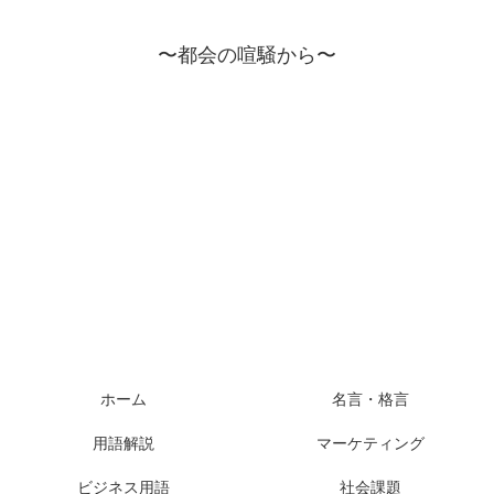
〜都会の喧騒から〜
ホーム
名言・格言
用語解説
マーケティング
ビジネス用語
社会課題