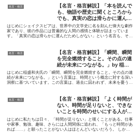
【名言・格言解説】「本を読んで
名言・格言
も、物語や歴史に聞くところから
でも、真実の恋は滑らかに運んだ
ためしがない。」by シェイクス
はじめにシェイクスピアは、世界中の文学史に名を刻んだ偉大な劇作
ピアの深い意味と得られる教訓
家であり、彼の作品には普遍的な人間の感情と体験が詰まっていま
す。「真実の恋は滑らかに運んだためしがない」という名言も、その
一つです。恋愛は美しくも複雑で、予期せぬ困難や葛藤を伴う...
【名言・格言解説】「瞬間、瞬間
名言・格言
を完全燃焼すること。その点の連
続が未来につながる。」by 稲盛
和夫の深い意味と得られる教訓
はじめに稲盛和夫氏の「瞬間、瞬間を完全燃焼すること。その点の連
続が未来につながる。」という言葉は、時間という概念に対する深い
洞察に基づいています。この言葉は、過去に囚われず、未来を憂うこ
となく、「今」という瞬間に全力を尽くすことの大切さを教...
【名言・格言解説】「よく時間が
名言・格言
ない、時間が足りないと、できな
いことを時間のせいにする人がい
る。しかし時間は泉水のように、
はじめに私たちは日々、「時間が足りない」と嘆くことがある。仕事
いくらでも出てくるものだ。」by
や家事、勉強、趣味、さらには人間関係に追われ、「もっと時間があ
れば……」と願ったことがない人はほとんどいないだろう。 しか
嘉納治五郎の深い意味と得られる
し、柔道の創始者であり、日本の近代スポーツの礎を築いた嘉...
教訓