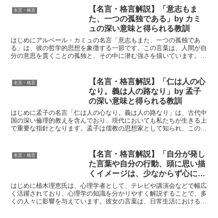
【名言・格言解説】「意志もま
名言・格言
た、一つの孤独である」by カミ
ュの深い意味と得られる教訓
はじめにアルベール・カミュの名言「意志もまた、一つの孤独であ
る」は、彼の哲学的思想を象徴する一節です。この言葉は、人間が自
分の意思を貫くことの孤独と、その中に潜む強さを描いています。カ
ミュは、人間の存在が持つ孤立感や、その中で生まれる意志の...
【名言・格言解説】「仁は人の心
名言・格言
なり。義は人の路なり」by 孟子
の深い意味と得られる教訓
はじめに孟子の名言「仁は人の心なり。義は人の路なり」は、古代中
国の深い倫理的教えを含んでおり、現代においても私たちが生きる上
で重要な指針となります。孟子は儒教の思想家として知られ、この名
言は彼の哲学の核心を表しています。人間の内面に宿る仁（...
【名言・格言解説】「自分が発し
名言・格言
た言葉や自分の行動、頭に思い描
くイメージは、少なからず心に影
響を与えます。」by 植木理恵の
はじめに植木理恵氏は、心理学者として、テレビや講演会などで幅広
深い意味と得られる教訓
く活躍されており、心理学の知識を分かりやすく解説することで、多
くの人々に影響を与えています。彼女の言葉は、日常生活における心
の持ち方や人間関係の改善に役立つものが多く、多くの人々...