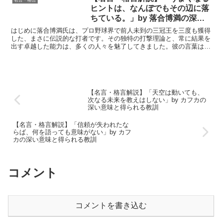
ヒントは、なんぼでもその辺に落
ちている。」by 落合博満の深い
意味と得られる教訓
はじめに落合博満氏は、プロ野球界で前人未到の三冠王を三度も獲得
した、まさに伝説的な打者です。その独特の打撃理論と、常に結果を
出す卓越した能力は、多くの人々を魅了してきました。彼の言葉は、
野球界のみならず、ビジネスや人生における成功のヒントと...
【名言・格言解説】「天空は動いても、
次なる未来を教えはしない」by カフカの
深い意味と得られる教訓
【名言・格言解説】「信頼が失われたな
らば、何を語っても意味がない」by カフ
カの深い意味と得られる教訓
コメント
コメントを書き込む