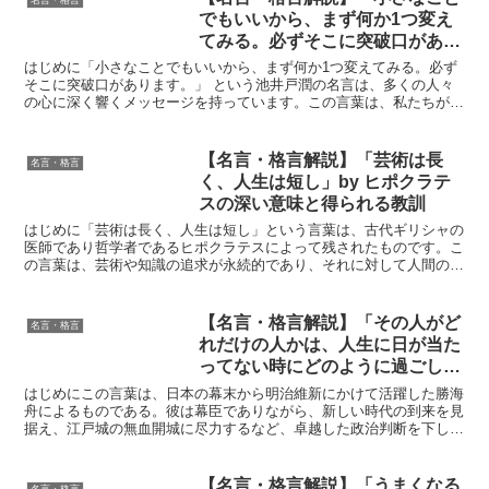
でもいいから、まず何か1つ変え
てみる。必ずそこに突破口があり
ます。」by 池井戸潤の深い意味
はじめに「小さなことでもいいから、まず何か1つ変えてみる。必ず
と得られる教訓
そこに突破口があります。」 という池井戸潤の名言は、多くの人々
の心に深く響くメッセージを持っています。この言葉は、私たちが日
常生活や仕事、人生のさまざまな場面で直面する停滞感や困...
【名言・格言解説】「芸術は長
名言・格言
く、人生は短し」by ヒポクラテ
スの深い意味と得られる教訓
はじめに「芸術は長く、人生は短し」という言葉は、古代ギリシャの
医師であり哲学者であるヒポクラテスによって残されたものです。こ
の言葉は、芸術や知識の追求が永続的であり、それに対して人間の人
生は限られているという深い洞察を含んでいます。ヒポクラ...
【名言・格言解説】「その人がど
名言・格言
れだけの人かは、人生に日が当た
ってない時にどのように過ごして
いるかで図れる。日が当たってい
はじめにこの言葉は、日本の幕末から明治維新にかけて活躍した勝海
る時は、何をやってもうまくい
舟によるものである。彼は幕臣でありながら、新しい時代の到来を見
据え、江戸城の無血開城に尽力するなど、卓越した政治判断を下した
く。」by 勝海舟の深い意味と得
人物である。勝海舟の人生は波乱に満ちており、彼が直面し...
られる教訓
【名言・格言解説】「うまくなる
名言・格言