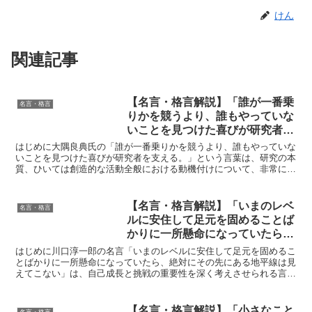
けん
関連記事
【名言・格言解説】「誰が一番乗
名言・格言
りかを競うより、誰もやっていな
いことを見つけた喜びが研究者を
支える。」by 大隅 良典 の深い意
はじめに大隅良典氏の「誰が一番乗りかを競うより、誰もやっていな
味と得られる教訓
いことを見つけた喜びが研究者を支える。」という言葉は、研究の本
質、ひいては創造的な活動全般における動機付けについて、非常に重
要な示唆を与えています。この言葉は、競争に囚われること...
【名言・格言解説】「いまのレベ
名言・格言
ルに安住して足元を固めることば
かりに一所懸命になっていたら、
絶対にその先にある地平線は見え
はじめに川口淳一郎の名言「いまのレベルに安住して足元を固めるこ
てこない」by 川口淳一郎の深い
とばかりに一所懸命になっていたら、絶対にその先にある地平線は見
えてこない」は、自己成長と挑戦の重要性を深く考えさせられる言葉
意味と得られる教訓
です。川口淳一郎は、日本の宇宙工学の分野で著名な研究者...
【名言・格言解説】「小さなこと
名言・格言