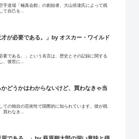
空手道場「極真会館」の創始者、大山倍達氏によって残
自己を...
才が必要である。」by オスカー・ワイルド
必要である。」という名言は、歴史とその記録に関する
後世に...
るかどうかはわからないけど、買わなきゃ当
しての独自の芸術性で国際的に知られています。彼が残
わなき...
屈である。」by 萩原朔太郎の深い意味と得