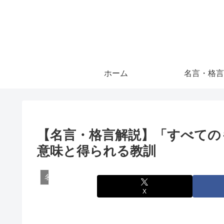
ホーム
名言・格言
【名言・格言解説】「すべての
意味と得られる教訓
名言・格言
X