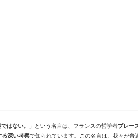
実ではない。
」という名言は、フランスの哲学者
ブレー
する深い考察
で知られています。この名言は、我々が普