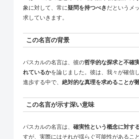
象に対して、常に
疑問を持つべき
だというメ
求していきます。
この名言の背景
パスカルの名言は、彼の
哲学的な探求と不確
れているか
を論じました。彼は、我々が確信
進歩する中で、
絶対的な真理を求めることが
この名言が示す深い意味
パスカルの名言は、
確実性という概念に対す
すが、実際にはそれが揺らぐ可能性があるこ