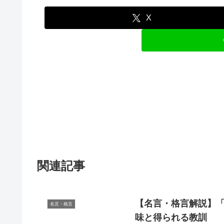
X
関連記事
【名言・格言解説】「
名言・格言
味と得られる教訓