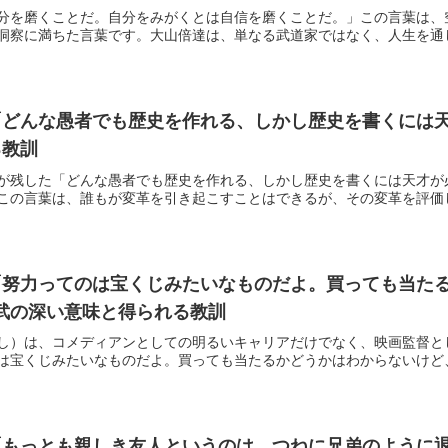
分を磨くことだ。自分をみがくとは自信を磨くことだ。」この言葉は、
洞察に満ちた言葉です。大山倍達は、単なる武道家ではなく、人生を通して
どんな愚者でも歴史を作れる、しかし歴史を書くには天
る教訓
が残した「どんな愚者でも歴史を作れる、しかし歴史を書くには天才が
この言葉は、誰もが変革を引き起こすことはできるが、その変革を評価し、
「努力ってのは宝くじみたいなものだよ。買っても当た
野武の深い意味と得られる教訓
し）は、コメディアンとしての明るいキャリアだけでなく、映画監督と
は宝くじみたいなものだよ。買っても当たるかどうかはわからないけど、買
もっとも親しき友人というのは、つねに兄弟のように退