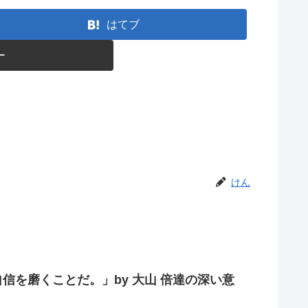
はてブ
ー
けん
を磨くことだ。」by 大山 倍達の深い意