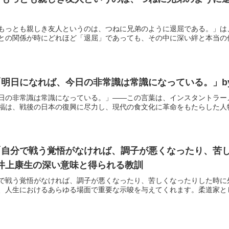
もっとも親しき友人というのは、つねに兄弟のように退屈である。」は
との関係が時にどれほど「退屈」であっても、その中に深い絆と本当の信頼
明日になれば、今日の非常識は常識になっている。」b
日の非常識は常識になっている。」——この言葉は、インスタントラー
福は、戦後の日本の復興に尽力し、現代の食文化に革命をもたらした人物と
「自分で戦う覚悟がなければ、調子が悪くなったり、苦
 井上康生の深い意味と得られる教訓
で戦う覚悟がなければ、調子が悪くなったり、苦しくなったりした時に
、人生におけるあらゆる場面で重要な示唆を与えてくれます。柔道家として