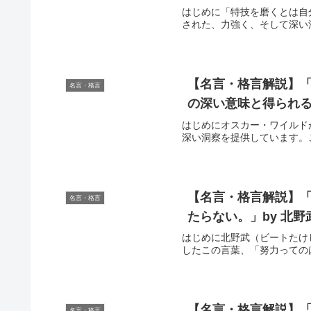
はじめに「特技を磨くとは自
された、力強く、そして深い
【名言・格言解説】「
名言・格言
の深い意味と得られ
はじめにオスカー・ワイルド
深い洞察を提供しています。
【名言・格言解説】
名言・格言
たらない。」by 北
はじめに北野武（ビートたけ
したこの言葉、「努力っての
【名言・格言解説】「
名言・格言