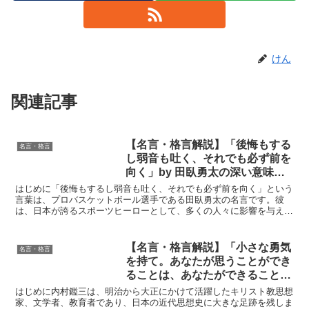
けん
関連記事
【名言・格言解説】「後悔もする
名言・格言
し弱音も吐く、それでも必ず前を
向く」by 田臥勇太の深い意味と
得られる教訓
はじめに「後悔もするし弱音も吐く、それでも必ず前を向く」という
言葉は、プロバスケットボール選手である田臥勇太の名言です。彼
は、日本が誇るスポーツヒーローとして、多くの人々に影響を与え続
けてきました。この言葉は、困難や試練に直面した時にどのよ...
【名言・格言解説】「小さな勇気
名言・格言
を持て。あなたが思うことができ
ることは、あなたができることだ
ということ。」by 内村鑑三の深
はじめに内村鑑三は、明治から大正にかけて活躍したキリスト教思想
い意味と得られる教訓
家、文学者、教育者であり、日本の近代思想史に大きな足跡を残しま