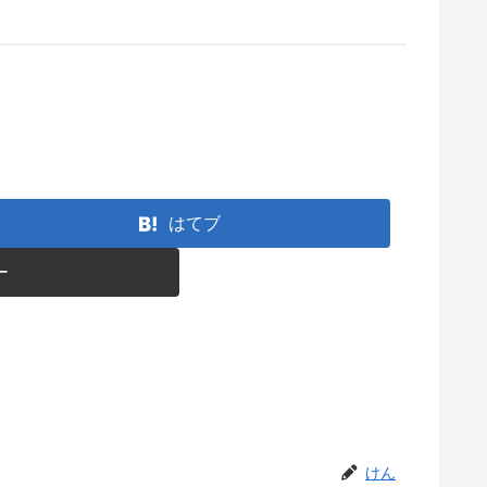
はてブ
ー
けん