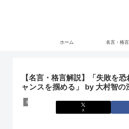
ホーム
名言・格言
【名言・格言解説】「失敗を恐
ャンスを掴める」 by 大村智
名言・格言
X