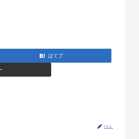
はてブ
ー
けん