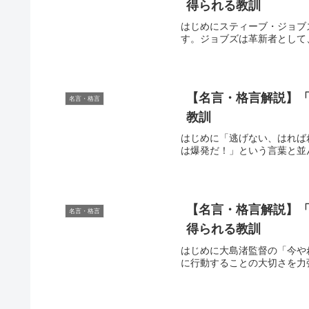
得られる教訓
はじめにスティーブ・ジョブ
す。ジョブズは革新者として
【名言・格言解説】「
名言・格言
教訓
はじめに「逃げない、はれば
は爆発だ！」という言葉と並
【名言・格言解説】「
名言・格言
得られる教訓
はじめに大島渚監督の「今や
に行動することの大切さを力