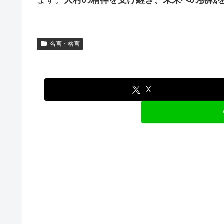
名言・格言
X