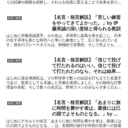
くの試練や困難を経験し、それらを知恵に変えることで未来を切り開
く力が身につく、という教えを含んでいます。佐野俊二は心...
【名言・格言解説】「苦しい練習
名言・格言
をやってきてよかった。」by 伊
藤美誠の深い意味と得られる教訓
はじめに伊藤美誠選手。その名は、卓球界に旋風を巻き起こし、日本
の女子卓球を新たな時代へと導いた象徴として、広く知られていま
す。彼女のプレースタイルは、積極的で攻撃的、そして何よりも、見
る者の心を揺さぶるような情熱に満ち溢れています。数々の国...
【名言・格言解説】「信じて投げ
名言・格言
て打たれるのはいい。信じて投げ
て打たれたのなら、それは結果。
一番いけないのは、やる前から打
はじめに落合博満氏は、プロ野球界で数々の伝説を打ち立てた名選手
たれたらどうしようと考えるこ
であり、監督としても卓越した手腕を発揮しました。その独特な打撃
理論や采配、そして数々の名言は、野球ファンのみならず多くの人々
と。」by 落合博満の深い意味と
に影響を与えています。今回取り上げる「信じて投げて打た...
得られる教訓
【名言・格言解説】「あまりに旅
名言・格言
に時間を費やす者は、最後には己
の国でよそものとなる。」by デ
カルトの深い意味と得られる教訓
はじめにデカルトの名言「あまりに旅に時間を費やす者は、最後には
己の国でよそものとなる。」は、長期間の旅行や外部の世界への探索