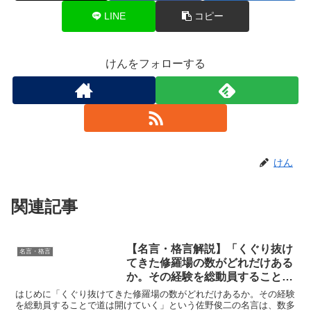
LINE
コピー
けんをフォローする
けん
関連記事
【名言・格言解説】「くぐり抜け
名言・格言
てきた修羅場の数がどれだけある
か。その経験を総動員することで
道は開けていく」by 佐野俊二の
はじめに「くぐり抜けてきた修羅場の数がどれだけあるか。その経験
深い意味と得られる教訓
を総動員することで道は開けていく」という佐野俊二の名言は、数多