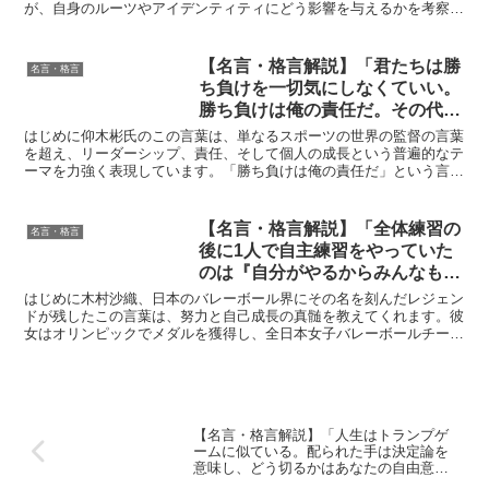
が、自身のルーツやアイデンティティにどう影響を与えるかを考察し
ています。この言葉は、フランスの哲学者ルネ・デカルトが...
【名言・格言解説】「君たちは勝
名言・格言
ち負けを一切気にしなくていい。
勝ち負けは俺の責任だ。その代わ
り、試合に出たら自分のベストを
はじめに仰木彬氏のこの言葉は、単なるスポーツの世界の監督の言葉
尽くせ。俺は良い結果を出した選
を超え、リーダーシップ、責任、そして個人の成長という普遍的なテ
ーマを力強く表現しています。「勝ち負けは俺の責任だ」という言葉
手は必ず使う。結果を出さない選
は、リーダーが責任を一身に背負う覚悟を示し、部下やメン...
手は使わない。」by 仰木 彬 の深
い意味と得られる教訓
【名言・格言解説】「全体練習の
名言・格言
後に1人で自主練習をやっていた
のは『自分がやるからみんなも』
と強要するためじゃなく、ひたす
はじめに木村沙織、日本のバレーボール界にその名を刻んだレジェン
ら自分に自信をつけるため。」by
ドが残したこの言葉は、努力と自己成長の真髄を教えてくれます。彼
女はオリンピックでメダルを獲得し、全日本女子バレーボールチーム
木村沙織の深い意味と得られる教
のキャプテンとして多くの人々に感動を与えた存在です。こ...
訓
【名言・格言解説】「人生はトランプゲ
ームに似ている。配られた手は決定論を
意味し、どう切るかはあなたの自由意志
である」by ジャワーハルラール・ネルー