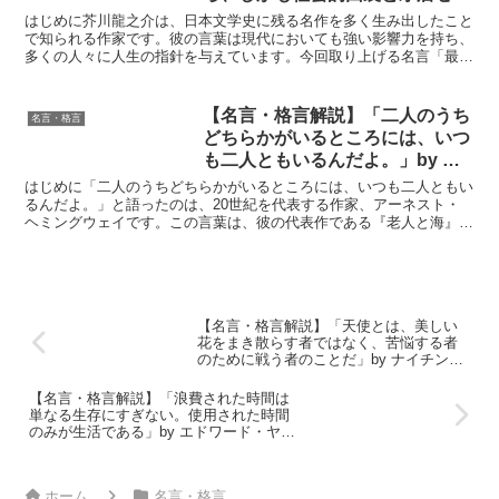
生活をすることである。」by 芥
はじめに芥川龍之介は、日本文学史に残る名作を多く生み出したこと
川龍之介の深い意味と得られる教
で知られる作家です。彼の言葉は現代においても強い影響力を持ち、
多くの人々に人生の指針を与えています。今回取り上げる名言「最も
訓
賢い処世術は社会的因襲を軽蔑しながら、しかも社会的因襲...
【名言・格言解説】「二人のうち
名言・格言
どちらかがいるところには、いつ
も二人ともいるんだよ。」by ヘ
ミングウェイの深い意味と得られ
はじめに「二人のうちどちらかがいるところには、いつも二人ともい
る教訓
るんだよ。」と語ったのは、20世紀を代表する作家、アーネスト・
ヘミングウェイです。この言葉は、彼の代表作である『老人と海』の
一節に登場し、友情やパートナーシップの深さを象徴してい...
【名言・格言解説】「天使とは、美しい
花をまき散らす者ではなく、苦悩する者
のために戦う者のことだ」by ナイチンゲ
ールの深い意味と得られる教訓
【名言・格言解説】「浪費された時間は
単なる生存にすぎない。使用された時間
のみが生活である」by エドワード・ヤン
グの深い意味と得られる教訓
ホーム
名言・格言