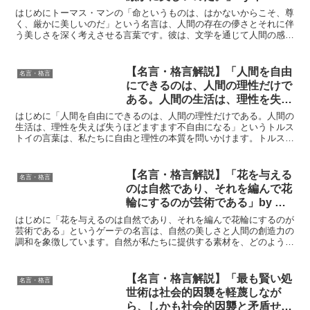
ス・マンの深い意味と得られる教
はじめにトーマス・マンの「命というものは、はかないからこそ、尊
訓
く、厳かに美しいのだ」という名言は、人間の存在の儚さとそれに伴
う美しさを深く考えさせる言葉です。彼は、文学を通じて人間の感情
や存在意義を探求し、多くの人々に影響を与えました。この...
【名言・格言解説】「人間を自由
名言・格言
にできるのは、人間の理性だけで
ある。人間の生活は、理性を失え
ば失うほどますます不自由にな
はじめに「人間を自由にできるのは、人間の理性だけである。人間の
る」by トルストイの深い意味と
生活は、理性を失えば失うほどますます不自由になる」というトルス
トイの言葉は、私たちに自由と理性の本質を問いかけます。トルスト
得られる教訓
イは、理性こそが人間を真に自由へと導く力であると説きま...
【名言・格言解説】「花を与える
名言・格言
のは自然であり、それを編んで花
輪にするのが芸術である」by ゲ
ーテの深い意味と得られる教訓
はじめに「花を与えるのは自然であり、それを編んで花輪にするのが
芸術である」というゲーテの名言は、自然の美しさと人間の創造力の
調和を象徴しています。自然が私たちに提供する素材を、どのように
独自の視点で再構成するかが芸術の本質です。この言葉は、...
【名言・格言解説】「最も賢い処
名言・格言
世術は社会的因襲を軽蔑しなが
ら、しかも社会的因襲と矛盾せぬ