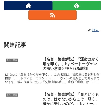
けん
関連記事
【名言・格言解説】「運命はかく
名言・格言
扉を叩く。」by ベートーヴェン
の深い意味と得られる教訓
はじめに「運命はかく扉を叩く。」この名言は、音楽史に名を刻む作
曲家、ルートヴィヒ・ヴァン・ベートーヴェンの言葉として知られて
います。彼の代表作である「交響曲第5番」、通称「運命」は、この
言葉を象徴する作品です。運命の力に立ち向かう人間の精神...
【名言・格言解説】「命というも
名言・格言
のは、はかないからこそ、尊く、
厳かに美しいのだ。」by トーマ