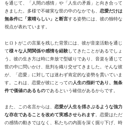
を通じて、「人間の感情」や「人生の矛盾」と向き合って
きました。多様で不確実な世の中のなかでも、
恋愛だけは
無条件に「素晴らしい」と断言
する姿勢には、彼の独特な
視点が表れています。
ヒロトがこの言葉を残した背景には、彼が音楽活動を通じ
て
様々な人間関係や感情を経験
してきたことがあるでしょ
う。彼の生き方は時に奔放で型破りであり、音楽を通じて
世の中に問いかけ、批判を織り交ぜてきました。そんな彼
が、「恋愛」に対しては迷わず肯定的な姿勢を貫いていま
す。これは、恋愛が彼にとっての
人生の指針であり、無条
件で価値のあるもの
であるという確信があるからです。
また、この名言からは、
恋愛が人生を揺さぶるような強力
な存在であることを改めて実感させられます
。恋愛はただ
の感情の動きではなく、私たちの内面を深く掘り下げ、時