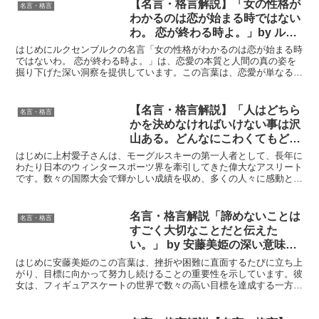
【名言・格言解説】「女の性格が
名言・格言
わかるのは恋が始まる時ではない
わ。 恋が終わる時よ。」by ルク
センブルクの深い意味と得られる
はじめにルクセンブルクの名言「女の性格がわかるのは恋が始まる時
教訓
ではないわ。 恋が終わる時よ。」は、恋愛の本質と人間の真の姿を
掘り下げた深い洞察を提供しています。この言葉は、恋愛が単なる感
情の始まりに過ぎず、関係の終焉にこそ本当の人間性が表れ...
【名言・格言解説】「人はどちら
名言・格言
かを決めなければいけない事は沢
山ある。どんなにこわくてもどん
なに心配でも一歩前進することが
はじめに上村愛子さんは、モーグルスキーの第一人者として、長年に
大事。」by 上村愛子の深い意味
わたり日本のウィンタースポーツ界を牽引してきた偉大なアスリート
です。数々の国際大会で輝かしい成績を収め、多くの人々に感動と勇
と得られる教訓
気を与えてきました。彼女の言葉は、競技を通して培われた...
名言・格言解説「諦めないことは
名言・格言
すごく大切なことだと伝えた
い。」 by 安藤美姫の深い意味と
得られる教訓
はじめに安藤美姫のこの言葉は、挫折や困難に直面するたびに立ち上
がり、目標に向かって努力し続けることの重要性を示しています。彼
女は、フィギュアスケートの世界で数々の高い目標を達成する一方
で、怪我やスランプ、メンタル面での苦しみといった多くの試...