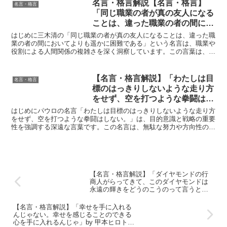
名言・格言解説【名言・格言】
名言・格言
「同じ職業の者が真の友人になる
ことは、違った職業の者の間にお
いてよりも遥かに困難である」by
はじめに三木清の「同じ職業の者が真の友人になることは、違った職
三木清の深い意味と得られる教訓
業の者の間においてよりも遥かに困難である」という名言は、職業や
役割による人間関係の複雑さを深く洞察しています。この言葉は、同
じ職業に従事する人々の間で真の友情を築く難しさを浮き彫...
【名言・格言解説】「わたしは目
名言・格言
標のはっきりしないような走り方
をせず、空を打つような拳闘はし
ない。」by パウロの深い意味と
はじめにパウロの名言「わたしは目標のはっきりしないような走り方
得られる教訓
をせず、空を打つような拳闘はしない。」は、目的意識と戦略の重要
性を強調する深遠な言葉です。この名言は、無駄な努力や方向性の不
明確さがどれほど無意味であるかを警告しており、効率的な...
【名言・格言解説】「ダイヤモンドの行
商人がらってきて、このダイヤモンドは
永遠の輝きをどうのこうのって言うとる
けど せいぜい百年しか生きられん人間
に、 永遠の輝きを売りつけてどうするん
【名言・格言解説】「幸せを手に入れる
じゃ。 俺らが欲しいのは今だけです。」
んじゃない。幸せを感じることのできる
by 甲本ヒロトの深い意味と得られる教訓
心を手に入れるんじゃ」by 甲本ヒロトの