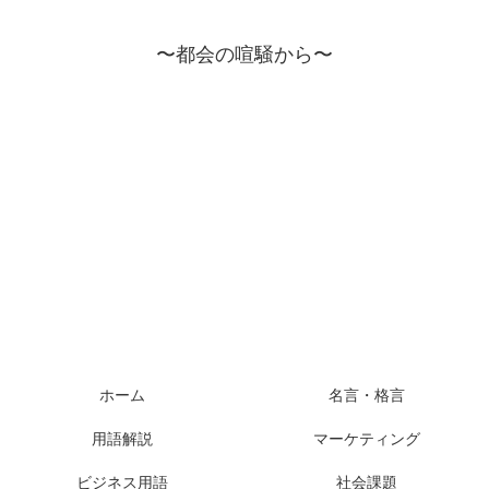
〜都会の喧騒から〜
ホーム
名言・格言
用語解説
マーケティング
ビジネス用語
社会課題