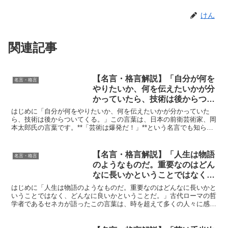
けん
関連記事
【名言・格言解説】「自分が何を
名言・格言
やりたいか、何を伝えたいかが分
かっていたら、技術は後からつい
てくる。」by 岡本太郎の深い意
はじめに「自分が何をやりたいか、何を伝えたいかが分かっていた
味と得られる教訓
ら、技術は後からついてくる。」この言葉は、日本の前衛芸術家、岡
本太郎氏の言葉です。**「芸術は爆発だ！」**という名言でも知られ
る岡本氏は、絵画、彫刻、パブリックアートなど、幅広い...
【名言・格言解説】「人生は物語
名言・格言
のようなものだ。重要なのはどん
なに長いかということではなく、
どんなに良いかということだ。」
はじめに「人生は物語のようなものだ。重要なのはどんなに長いかと
by セネカの深い意味と得られる
いうことではなく、どんなに良いかということだ。」古代ローマの哲
学者であるセネカが語ったこの言葉は、時を超えて多くの人々に感銘
教訓
を与えてきました。人生の長さよりもその「質」を問うこの...