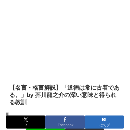
【名言・格言解説】「道徳は常に古着であ
る。」by 芥川龍之介の深い意味と得られ
る教訓
名言・格言
X
Facebook
はてブ