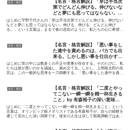
【名言・格言解説】「芽は手当次
名言・格言
第でどんどん伸びる。伸びないな
どと夢にも思ってはならない。伸
びる、伸びる、どんどん伸び
はじめに宇野千代さんの「芽は手当次第でどんどん伸びる。伸びない
る。」by 宇野千代の深い意味と
などと夢にも思ってはならない。伸びる、伸びる、どんどん伸び
る。」という言葉は、まるで春の息吹のように、私たちの心に希望と
得られる教訓
活力を与えてくれます。この言葉は、単に植物の成長を描写して...
【名言・格言解説】「悪い事をし
名言・格言
た連中を責めるのは、バカでも出
来る。しかし悪い事を仕出かす仕
組みを解析するのは、バカではま
はじめに世の中には数多くの不正や悪事が存在する。そのたびに、私
ず出来ない。」by 上岡龍太郎の
たちは誰が悪いのかを議論し、責め立てる。しかし、上岡龍太郎の名
言は、この一般的な思考を一刀両断する。「悪い事をした連中を責め
深い意味と得られる教訓
るのは、バカでも出来る。しかし悪い事を仕出かす仕組みを...
【名言・格言解説】「二度とやっ
名言・格言
てこない一瞬一瞬を精一杯生きる
こと」by 有森裕子の深い意味と
得られる教訓
はじめに「二度とやってこない一瞬一瞬を精一杯生きること」という
言葉は、オリンピック銀メダリストである有森裕子が、自らの経験を
通じて見出した深い洞察です。彼女の人生は決して順風満帆ではあり
ませんでしたが、その中で得た教訓がこの言葉に凝縮されて...