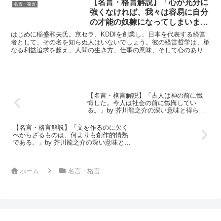
【名言・格言解説】「心が充分に
名言・格言
強くなければ、我々は容易に自分
の才能の奴隷になってしまいま
す。」by 稲盛和夫の深い意味と
はじめに稲盛和夫氏。京セラ、KDDIを創業し、日本を代表する経営
得られる教訓
者として、その名を知らぬ人はいないでしょう。彼の経営哲学は、単
なる利益追求を超え、人間の生き方、仕事の意味、そして心のあり方
について、深く洞察しています。彼の言葉は、経営者のみ...
【名言・格言解説】「古人は神の前に懺
悔した。今人は社会の前に懺悔してい
る。」by 芥川龍之介の深い意味と得られ
る教訓
【名言・格言解説】「文を作るのに欠く
べからざるものは、何よりも創作的情熱
である。」by 芥川龍之介の深い意味と得
られる教訓
ホーム
名言・格言