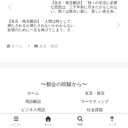
【名言・格言解説】「我々の生活に必要
な思想は、三千年前に尽きたかもしれな
い。我々は唯古い薪に、新しい炎を加え
るだけであろう。」by 芥川龍之介の深い
意味と得られる教訓
【名言・格言解説】「人間は時として、
満たされるか満たされないかわからない
欲望のために一生を捧げてしまう。その
愚を笑う人は、つまるところ人生に対す
る路傍の人に過ぎない。」by 芥川龍之介
の深い意味と得られる教訓
ホーム
名言・格言
〜都会の喧騒から〜
ホーム
名言・格言
用語解説
マーケティング
ビジネス用語
社会課題
© 2022 〜都会の喧騒から〜.
メニュー
ホーム
検索
トップ