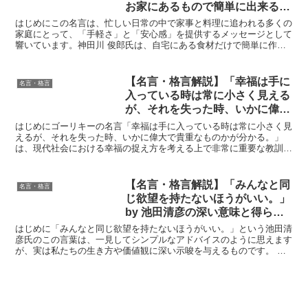
お家にあるもので簡単に出来るよ
うにレシピを作っています。」by
はじめにこの名言は、忙しい日常の中で家事と料理に追われる多くの
神田川 俊郎の深い意味と得られ
家庭にとって、「手軽さ」と「安心感」を提供するメッセージとして
響いています。神田川 俊郎氏は、自宅にある食材だけで簡単に作れ
る教訓
るレシピを提案することで、家庭料理の敷居を下げ、「奥さ...
【名言・格言解説】「幸福は手に
名言・格言
入っている時は常に小さく見える
が、それを失った時、いかに偉大
で貴重なものかが分かる。」by
はじめにゴーリキーの名言「幸福は手に入っている時は常に小さく見
ゴーリキーの深い意味と得られる
えるが、それを失った時、いかに偉大で貴重なものかが分かる。」
は、現代社会における幸福の捉え方を考える上で非常に重要な教訓で
教訓
す。私たちは日常の中で、幸福を当たり前のものと見なし、そ...
【名言・格言解説】「みんなと同
名言・格言
じ欲望を持たないほうがいい。」
by 池田清彦の深い意味と得られ
る教訓
はじめに「みんなと同じ欲望を持たないほうがいい。」という池田清
彦氏のこの言葉は、一見してシンプルなアドバイスのように思えます
が、実は私たちの生き方や価値観に深い示唆を与えるものです。 池
田清彦氏は生物学者としても知られていますが、その思想は...