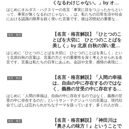
くなるわけじゃない。」by オル
ダス・ハクスリーの深い意味と得
はじめにオルダス・ハクスリーの名言「事実に目をつぶったからとい
られる教訓
って、事実が無くなるわけじゃない。」は、私たちの日常生活や社会
における認識の限界を鋭く突いた言葉です。彼は20世紀の重要な思
想家として、人間の知覚や社会の矛盾を深く探求しました。...
【名言・格言解説】「ひとつのこ
名言・格言
とばを大切に ひとつのことばを
美しく」by 北原 白秋の深い意味
と得られる教訓
はじめに「ひとつのことばを大切に ひとつのことばを美しく」とい
う北原白秋の言葉は、言葉の力とその重要性を深く考えさせられる名
言です。言葉は私たちの日常にあふれ、会話や文章、感情の表現に欠
かせないものですが、その使い方ひとつで人を励まし、癒し...
【名言・格言解説】「人間の幸福
名言・格言
は、自由の中に存在するのではな
く、義務の甘受の中に存在するの
だ」by サン・テグジュペリの深
はじめに「人間の幸福は、自由の中に存在するのではなく、義務の甘
い意味と得られる教訓
受の中に存在するのだ」というサン・テグジュペリの言葉は、現代社
会でしばしば忘れられがちなテーマを扱っています。多くの人が自由
を追求する中で、本当の幸福は自己の責任や役割を受け入れ...
【名言・格言解説】「神田川は
名言・格言
『奥さんの味方！』ということで