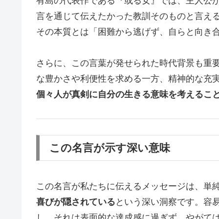
有島の代表作である『或る女』では、主人公
言を通じて伝えたかった教訓そのものと言え
その本質とは「困難から逃げず、自らと向き
さらに、この言葉が発せられた時代背景も重
な豊かさや利便性を求める一方、精神的な充
個々人が真剣に自分の生きる意味を考えるこ
この名言が示す深い意味
この名言が私たちに伝えるメッセージは、単
喜びが隠されている
という深い洞察です。容
し、それは表面的な達成感に過ぎず、やがて