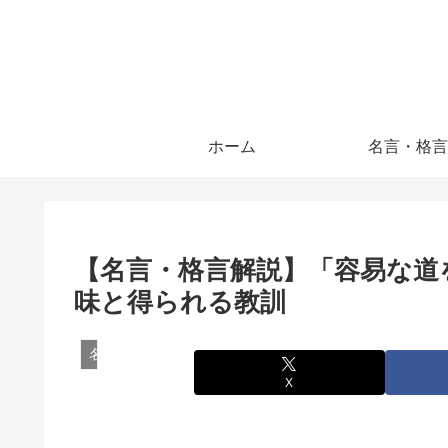
ホーム
名言・格言
【名言・格言解説】「容易な道
味と得られる教訓
名言・格言
X