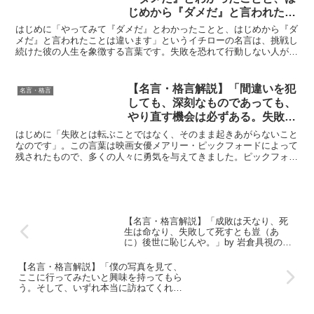
じめから『ダメだ』と言われたこ
とは違います」by イチローの深
はじめに「やってみて『ダメだ』とわかったことと、はじめから『ダ
い意味と得られる教訓
メだ』と言われたことは違います」というイチローの名言は、挑戦し
続けた彼の人生を象徴する言葉です。失敗を恐れて行動しない人が多
い中で、この言葉は私たちに「まず動いてみることでしか本...
【名言・格言解説】「間違いを犯
名言・格言
しても、深刻なものであっても、
やり直す機会は必ずある。失敗と
は転ぶことではなく、そのまま起
はじめに「失敗とは転ぶことではなく、そのまま起きあがらないこと
きあがらないことなのです。」by
なのです」。この言葉は映画女優メアリー・ピックフォードによって
残されたもので、多くの人々に勇気を与えてきました。ピックフォー
メアリー・ピックフォードの深い
ドはサイレント映画の黄金期に活躍し、演技だけでなく映画...
意味と得られる教訓
【名言・格言解説】「成敗は天なり、死
生は命なり、失敗して死すとも豈（あ
に）後世に恥じんや。」by 岩倉具視の深
い意味と得られる教訓
【名言・格言解説】「僕の写真を見て、
ここに行ってみたいと興味を持ってもら
う。そして、いずれ本当に訪ねてくれ
る。それが一番の成功だと思う。」by 岩
合光昭の深い意味と得られる教訓