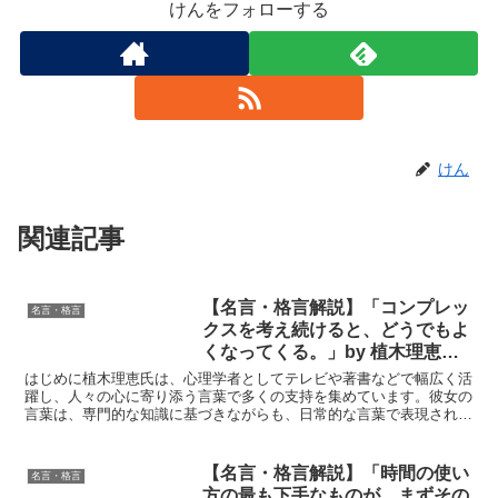
けんをフォローする
けん
関連記事
【名言・格言解説】「コンプレッ
名言・格言
クスを考え続けると、どうでもよ
くなってくる。」by 植木理恵の
深い意味と得られる教訓
はじめに植木理恵氏は、心理学者としてテレビや著書などで幅広く活
躍し、人々の心に寄り添う言葉で多くの支持を集めています。彼女の
言葉は、専門的な知識に基づきながらも、日常的な言葉で表現されて
いるため、多くの人の心に響き、共感を呼びます。特に、自...
【名言・格言解説】「時間の使い
名言・格言
方の最も下手なものが、まずその