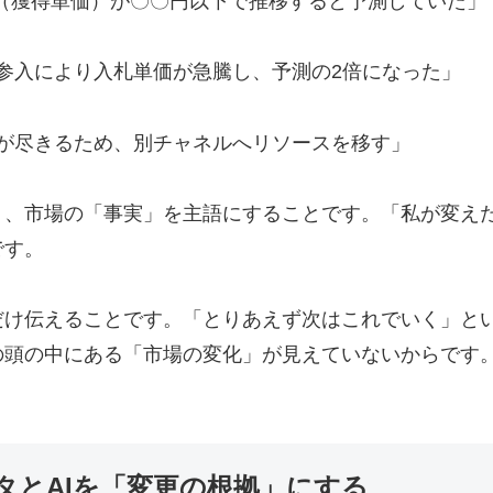
、CPA（獲得単価）が〇〇円以下で推移すると予測していた」
競合の参入により入札単価が急騰し、予測の2倍になった」
は予算が尽きるため、別チャネルへリソースを移す」
く、市場の「事実」を主語にすることです。「私が変え
です。
だけ伝えることです。「とりあえず次はこれでいく」と
の頭の中にある「市場の変化」が見えていないからです
タとAIを「変更の根拠」にする