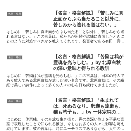
書かれている。」という言葉は、彼の科学的探求心と宇宙の...
【名言・格言解説】「苦しみに真
名言・格言
正面からぶち当たること以外に、
苦しみから逃れる道はない。」by
有田一壽の深い意味と得られる教
はじめに「苦しみに真正面からぶち当たること以外に、苦しみから逃
訓
れる道はない。」この言葉は、私たちが困難や試練に直面したときに
どのように対処すべきかを教えてくれます。発言者である有田一壽
は、長年にわたって人々の心に響く言葉を数多く残しており、...
【名言・格言解説】「苦悩は我が
名言・格言
霊魂を光らしむ。」by 北原白秋
の深い意味と得られる教訓
はじめに「苦悩は我が霊魂を光らしむ。」この言葉は、日本の詩人で
あり歌人である北原白秋が遺した深い名言です。北原白秋は、その繊
細で美しい詩作によって多くの人々の心を打ち続けてきましたが、そ
の背景には数多くの苦悩と葛藤がありました。この名言は、...
【名言・格言解説】「生まれて
名言・格言
は、死ぬるなり。釈迦も達磨も、
猫も杓子も。」by 一休宗純の深
い意味と得られる教訓
はじめに一休宗純。その奔放な生き様と、禅の奥深い教えを平易な言
葉で表現したことで知られる彼は、今もなお多くの人々に影響を与え
続けています。彼の言葉は、時にユーモラスでありながら、人生の真