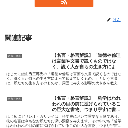
けん
関連記事
【名言・格言解説】「道徳や倫理
名言・格言
は言葉や文書で説くものではな
く、説く人が自らの生き方によっ
て伝えていくもの。」by 鍵山 秀
はじめに鍵山秀三郎氏の「道徳や倫理は言葉や文書で説くものではな
三郎の深い意味と得られる教訓
く、説く人が自らの生き方によって伝えていくもの。」という言葉
は、私たちの生き方そのものが、周囲に与える影響の大きさを教えて
くれます。この言葉は、単なる教訓を超え、人間関係、教育、...
【名言・格言解説】「哲学はわれ
名言・格言
われの目の前に拡げられているこ
の巨大な書物、つまり宇宙に書か
れている。」by ガリレオの深い
はじめにガリレオ・ガリレイは、科学史において重要な人物であり、
意味と得られる教訓
彼の名言は今もなお私たちに深い洞察を与えます。その中でも「哲学
はわれわれの目の前に拡げられているこの巨大な書物、つまり宇宙に