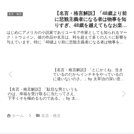
理を突く鋭さを持っています。今回焦点を当てるのは、彼の...
【名言・格言解説】「48歳より前
名言・格言
に悲観主義者になる者は物事を知
りすぎ、48歳を越えてもなお楽観
主義者である者は物事を知らなす
はじめにアメリカの小説家でありユーモア作家としても知られるマー
ぎる」by マーク・トウェインの
ク・トウェイン。彼の作品や名言は、時を超えて多くの人々に影響を
与えています。特に「48歳より前に悲観主義者になる者は物事を知
深い意味と得られる教訓
りすぎ、48歳を越えてもなお楽観主義者である者は物事を...
【名言・格言解説】「とにかくね、生き
ているのだからインチキをやっているの
に違いないのさ。」by 太宰治の深い意味
と得られる教訓
【名言・格言解説】「駄目な男というも
のは、幸福を受け取るに当たってさえ、
下手くそを極めるものである。」by 太宰
治の深い意味と得られる教訓
ホーム
名言・格言