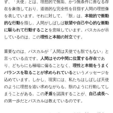
ず、「天使」とは、理想的で無垢、かつ無条件に善なる存
在を象徴しており、道徳的な完全性を目指す人間の理想像
を表しています。それに対して、「獣」は、
本能的で衝動
的な行動
を指し、人間がしばしば
欲望や自己中心的な衝動
に駆られて行動すること
を意味しています。パスカルが示
しているのは、この
理性と本能の対立
です。
重要なのは、パスカルが「人間は天使でも獣でもない」と
言っている点です。
人間はその中間に位置する存在
であ
り、どちらにも極端に偏ることなく、
理性と本能をうまく
バランスを取ることが求められている
というメッセージを
込めています。しかし、現実には、私たちはしばしば天使
のように理想を追い求めながらも、獣のように行動してし
まうことがある。この
矛盾
を認識することが、
自己成長
へ
の第一歩だとパスカルは教えているのです。