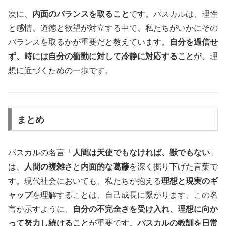
次に、
内面のバランスを取ること
です。パスカルは、理性
と感情、道徳と欲望が対立する中で、私たちがいかにその
バランスを取るかが重要だと教えています。
自分を過信せ
ず、時には自分の衝動に対して冷静に対応すること
が、理
想に近づくための一歩です。
まとめ
パスカルの名言「
人間は天使でもなければ、獣でもない
」
は、
人間の複雑さ
と
内面的な葛藤
を深く掘り下げた言葉で
す。現代社会においても、私たちが抱える
理想と現実のギ
ャップ
を理解することは、自己成長に繋がります。この名
言が示すように、
自分の不完全さを受け入れ、理想に向か
って努力し続けること
が重要です。
パスカルの教訓を日常