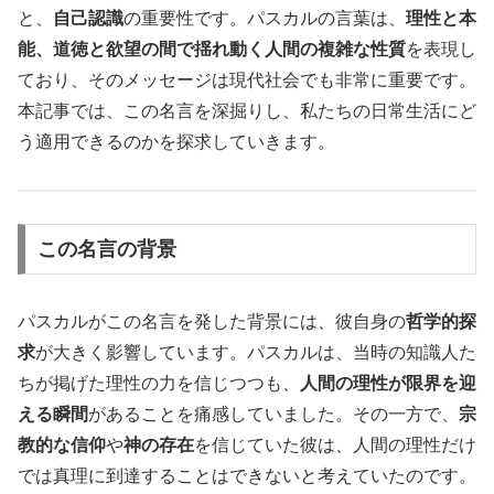
と、
自己認識
の重要性です。パスカルの言葉は、
理性と本
能、道徳と欲望の間で揺れ動く人間の複雑な性質
を表現し
ており、そのメッセージは現代社会でも非常に重要です。
本記事では、この名言を深掘りし、私たちの日常生活にど
う適用できるのかを探求していきます。
この名言の背景
パスカルがこの名言を発した背景には、彼自身の
哲学的探
求
が大きく影響しています。パスカルは、当時の知識人た
ちが掲げた理性の力を信じつつも、
人間の理性が限界を迎
える瞬間
があることを痛感していました。その一方で、
宗
教的な信仰
や
神の存在
を信じていた彼は、人間の理性だけ
では真理に到達することはできないと考えていたのです。