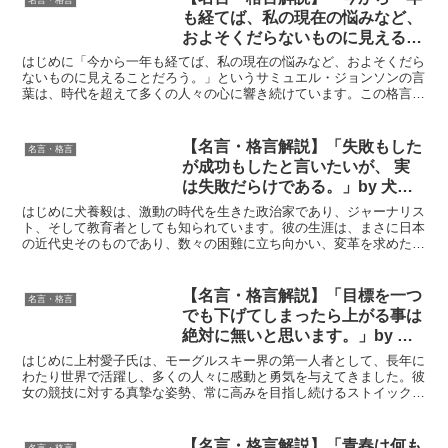
名言・格言
も経てば、私の現在の悩みなど、
およそくだらないものに見えるこ
とだろう。」by サミュエル・ジ
はじめに「今から一年も経てば、私の現在の悩みなど、およそくだら
ョンソンの深い意味と得られる教
ないものに見えることだろう。」というサミュエル・ジョンソンの言
葉は、時代を超えて多くの人々の心に響き続けています。この格言
訓
は、私たちが直面する困難や悩みが、時間の経過とともに小さ...
【名言・格言解説】「失敗もした
名言・格言
が成功もしたと言いたいが、 実
は失敗だらけである。」by 犬養
毅の深い意味と得られる教訓
はじめに犬養毅は、激動の時代を生きた政治家であり、ジャーナリス
ト、そして教育者としても知られています。彼の生涯は、まさに日本
の近代史そのものであり、数々の困難に立ち向かい、変革を求めた波
乱万丈なものでした。「失敗もしたが成功もしたと言いたい...
【名言・格言解説】「目標を一つ
名言・格言
でも下げてしまったら上がる事は
絶対に無いと思います。」by 上
村愛子の深い意味と得られる教訓
はじめに上村愛子氏は、モーグルスキー界の第一人者として、長年に
わたり世界で活躍し、多くの人々に感動と勇気を与えてきました。彼
女の競技に対する真摯な姿勢、常に高みを目指し続けるストイックな
精神は、多くの人々にとって模範となっています。「目標を...
【名言・格言解説】「青春は何も
名言・格言