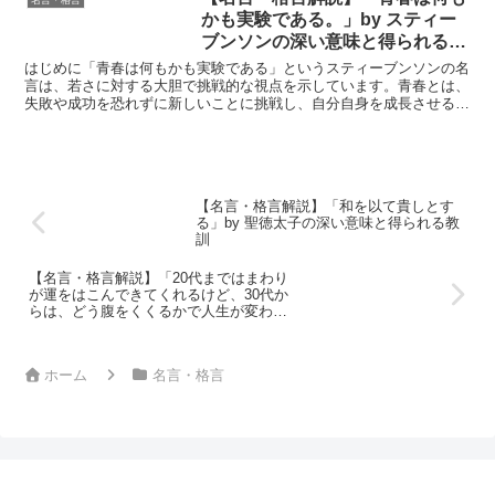
かも実験である。」by スティー
ブンソンの深い意味と得られる教
訓
はじめに「青春は何もかも実験である」というスティーブンソンの名
言は、若さに対する大胆で挑戦的な視点を示しています。青春とは、
失敗や成功を恐れずに新しいことに挑戦し、自分自身を成長させる貴
重な時間であると彼は語っています。この言葉は、今日でも...
【名言・格言解説】「和を以て貴しとす
る」by 聖徳太子の深い意味と得られる教
訓
【名言・格言解説】「20代まではまわり
が運をはこんできてくれるけど、30代か
らは、どう腹をくくるかで人生が変わっ
てくる。」 by 郷ひろみの深い意味と得ら
れる教訓
ホーム
名言・格言