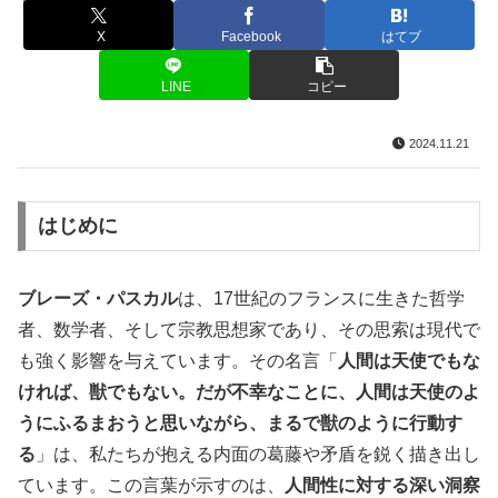
名言・格言
X
Facebook
はてブ
LINE
コピー
2024.11.21
はじめに
ブレーズ・パスカル
は、17世紀のフランスに生きた哲学
者、数学者、そして宗教思想家であり、その思索は現代で
も強く影響を与えています。その名言「
人間は天使でもな
ければ、獣でもない。だが不幸なことに、人間は天使のよ
うにふるまおうと思いながら、まるで獣のように行動す
る
」は、私たちが抱える内面の葛藤や矛盾を鋭く描き出し
ています。この言葉が示すのは、
人間性に対する深い洞察