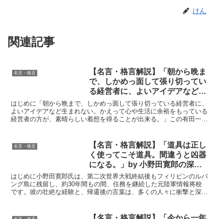
けん
関連記事
【名言・格言解説】「朝から晩ま
名言・格言
で、しかめっ面して張り切ってい
る経営者に、よいアイデアなど生
まれない。かえって心や生活に余
はじめに「朝から晩まで、しかめっ面して張り切っている経営者に、
裕をもっている経営者の方が、素
よいアイデアなど生まれない。かえって心や生活に余裕をもっている
経営者の方が、素晴らしい着想を得ることが出来る。」この有田一壽
晴らしい着想を得ることが出来
の名言は、現代の多忙なビジネスマンや経営者にとって、大...
る。」by 有田一壽の深い意味と
得られる教訓
【名言・格言解説】「道具は正し
名言・格言
く使ってこそ道具。間違うと凶器
になる。」by 小野田寛郎の深い
意味と得られる教訓
はじめに小野田寛郎氏は、第二次世界大戦終結後もフィリピンのルバ
ング島に残留し、約30年間もの間、任務を継続した元陸軍情報将校
です。彼の壮絶な経験と、帰還後の言葉は、多くの人々に衝撃と深い
感動を与えました。今回取り上げる「道具は正しく使ってこ...
【名言・格言解説】「今から一年