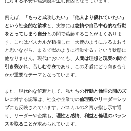
に対する不安や焦燥感を生む原因となっています。
例えば、
「もっと成功したい」「他人より優れていたい」
という社会的な欲求
と、実際には
怠惰や自己中心的な行動
をとってしまう自分
との間で葛藤することがよくありま
す。これはパスカルが指摘した「天使のようにふるまおう
と思いながら、まるで獣のように行動する」という状態に
他なりません。現代においても、
人間は理想と現実の間で
引き裂かれ、苦しむ存在
であり、この矛盾にどう向き合う
かが重要なテーマとなっています。
また、現代的な解釈として、私たちの
行動と倫理の間のズ
レ
に対する認識は、社会や企業での
倫理観
や
リーダーシッ
プ
にも反映されています。パスカルの名言が指し示す通
り、リーダーや企業も、
理性と感情、利益と倫理のバラン
スを取ること
が求められています。