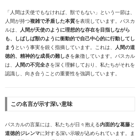
「人間は天使でもなければ、獣でもない」という一節は、
人間が持つ
複雑で矛盾した本質
を表現しています。パスカ
ルは、
人間が天使のように理想的な存在を目指しながら
も、しばしば獣のように衝動的で自己中心的に行動してし
まう
という事実を鋭く指摘しています。これは、
人間の道
徳的、精神的な成長の難しさ
を象徴しています。パスカル
は、
人間の不完全さ
を深く理解しており、私たちがそれを
認識し、向き合うことの重要性を強調しています。
この名言が示す深い意味
パスカルの言葉には、私たちが日々抱える
内面的な葛藤
と
道徳的ジレンマ
に対する深い示唆が込められています。ま