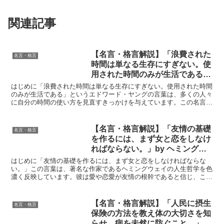
関連記事
【名言・格言解説】「浪費された
名言・格言
時間は単なる生存にすぎない。使
用された時間のみが生活である」
by エドワード・ヤングの深い意
はじめに「浪費された時間は単なる生存にすぎない。使用された時間
味と得られる教訓
のみが生活である」というエドワード・ヤングの言葉は、多くの人々
に自分の時間の使い方を見直すきっかけを与えています。この名言
は、私たちが生きている日常の一瞬一瞬をどのように捉え、ど...
【名言・格言解説】「友情の基礎
名言・格言
を作るには、まず女と恋をしなけ
ればならない。」by ヘミングウ
ェイの深い意味と得られる教訓
はじめに「友情の基礎を作るには、まず女と恋をしなければならな
い。」この言葉は、著名な作家であるヘミングウェイの人生哲学を色
濃く反映しています。彼は愛や恋愛が友情の根幹であると信じ、この
名言はその考え方を象徴しています。本記事では、この名言の...
【名言・格言解説】「人民に摂生
名言・格言
保険の方法を教え体の大切さを知
らせ、病を未然に防ぐこと。」by