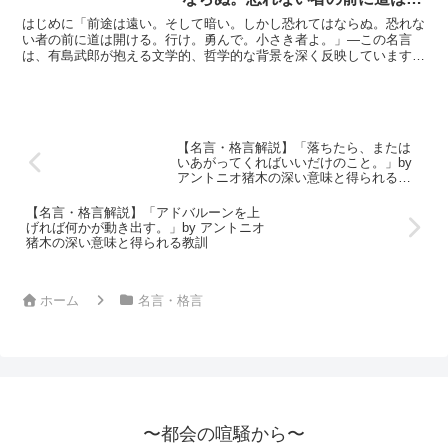
ける。行け。勇んで。小さき者
はじめに「前途は遠い。そして暗い。しかし恐れてはならぬ。恐れな
よ。」by 有島武郎の深い意味と
い者の前に道は開ける。行け。勇んで。小さき者よ。」—この名言
は、有島武郎が抱える文学的、哲学的な背景を深く反映しています。
得られる教訓
彼の作品の多くには、自己の内面的な葛藤と向き合わせつつも...
【名言・格言解説】「落ちたら、または
いあがってくればいいだけのこと。」by
アントニオ猪木の深い意味と得られる教
訓
【名言・格言解説】「アドバルーンを上
げれば何かが動き出す。」by アントニオ
猪木の深い意味と得られる教訓
ホーム
名言・格言
〜都会の喧騒から〜