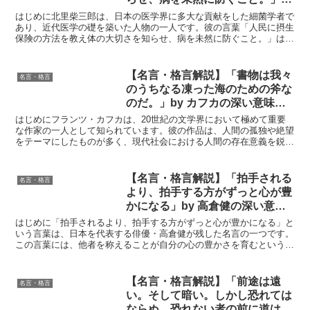
北里柴三郎の深い意味と得られる
はじめに北里柴三郎は、日本の医学界に多大な貢献をした細菌学者で
教訓
あり、近代医学の礎を築いた人物の一人です。彼の言葉「人民に摂生
保険の方法を教え体の大切さを知らせ、病を未然に防ぐこと。」は、
単なる健康管理の重要性を説くだけでなく、医学の根本的な...
【名言・格言解説】「書物は我々
名言・格言
のうちなる凍った海のための斧な
のだ。」by カフカの深い意味と
得られる教訓
はじめにフランツ・カフカは、20世紀の文学界において極めて重要
な作家の一人として知られています。彼の作品は、人間の孤独や絶望
をテーマにしたものが多く、現代社会における人間の存在意義を鋭く
問いかけています。そのカフカが残した名言「書物は我々の...
【名言・格言解説】「拍手される
名言・格言
より、拍手する方がずっと心が豊
かになる」by 高倉健の深い意味
と得られる教訓
はじめに「拍手されるより、拍手する方がずっと心が豊かになる」と
いう言葉は、日本を代表する俳優・高倉健が残した名言の一つです。
この言葉には、他者を称えることが自分の心の豊かさを育むという、
深く温かい人生哲学が込められています。高倉健は、映画界...
【名言・格言解説】「前途は遠
名言・格言
い。そして暗い。しかし恐れては
ならぬ。恐れない者の前に道は開