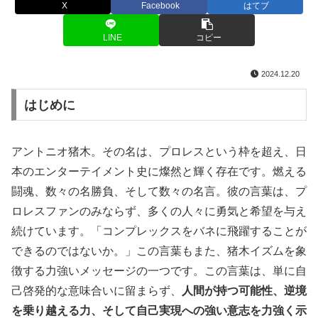
X
Facebook
はてブ
LINE
コピー
2024.12.20
はじめに
アントニオ猪木。その名は、プロレスという枠を超え、日
本のエンターテイメント史に燦然と輝く存在です。燃える
闘魂、数々の名勝負、そして数々の名言。彼の言葉は、プ
ロレスファンのみならず、多くの人々に勇気と希望を与え
続けています。「コンプレックスをバネに飛躍することが
できるのではないか。」この言葉もまた、猪木イズムを象
徴する力強いメッセージの一つです。この言葉は、単に自
己啓発的な意味合いに留まらず、
人間が持つ可能性、逆境
を乗り越える力、そして自己実現への強い意志を力強く示