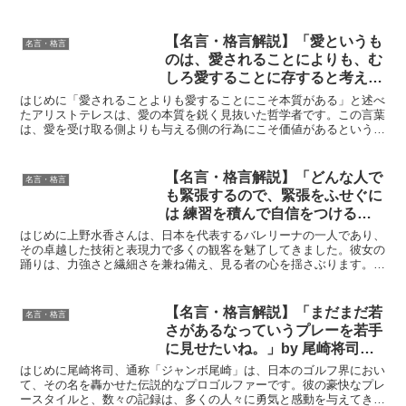
19世紀の哲学者として、人間の本質と社会的な相互作用に関...
【名言・格言解説】「愛というも
名言・格言
のは、愛されることによりも、む
しろ愛することに存すると考えら
れる」 by アリストテレスの深い
はじめに「愛されることよりも愛することにこそ本質がある」と述べ
意味と得られる教訓
たアリストテレスは、愛の本質を鋭く見抜いた哲学者です。この言葉
は、愛を受け取る側よりも与える側の行為にこそ価値があるというメ
ッセージを伝えています。本記事では、アリストテレスのこ...
【名言・格言解説】「どんな人で
名言・格言
も緊張するので、緊張をふせぐに
は 練習を積んで自信をつけるし
かないです。『これだけ練習し
はじめに上野水香さんは、日本を代表するバレリーナの一人であり、
て、もう体の中に踊りが入ってい
その卓越した技術と表現力で多くの観客を魅了してきました。彼女の
踊りは、力強さと繊細さを兼ね備え、見る者の心を揺さぶります。今
るから大丈夫！』となる。そうす
回取り上げる「どんな人でも緊張するので、緊張をふせぐに...
れば、その緊張が力になると思い
ます。」by 上野水香の深い意味
【名言・格言解説】「まだまだ若
名言・格言
と得られる教訓
さがあるなっていうプレーを若手
に見せたいね。」by 尾崎将司の
深い意味と得られる教訓
はじめに尾崎将司、通称「ジャンボ尾崎」は、日本のゴルフ界におい
て、その名を轟かせた伝説的なプロゴルファーです。彼の豪快なプレ
ースタイルと、数々の記録は、多くの人々に勇気と感動を与えてきま