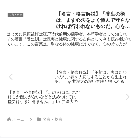
した。彼が残した言葉の一つ一つには、ゴルフへの情熱だけ...
【名言・格言解説】「養生の術
名言・格言
は、まず心法をよく慎んで守らな
ければ行われないものだ。心を静
かにして落ちつけ、怒りをおさえ
はじめに貝原益軒は江戸時代前期の儒学者、本草学者として知られ、
て欲を少なくし、いつも楽しんで
その著書『養生訓』は長寿と健康に関する古典として今も読み継がれ
ています。この言葉は、単なる体の健康だけでなく、心の持ち方がい
心配をしない。これが養生の術で
かに重要であるかを教えています。現代社会においても、ス...
あって、心を守る道でもある。心
法を守らなければ養生の術は行わ
れないものだ。」by 貝原 益軒の
深い意味と得られる教訓
【名言・格言解説】「革新は、実はたわ
いのない夢を大切にすることから生まれ
る。」by 井深大の深い意味と得られる教
訓
【名言・格言解説】「この人にはこれだ
けしか能力がないなどと決めつけては、
能力は引き出せません。」by 井深大の深
い意味と得られる教訓
ホーム
名言・格言