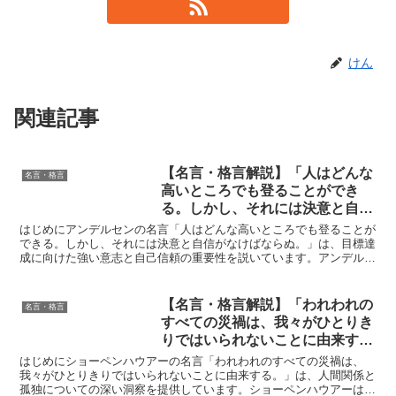
けん
関連記事
【名言・格言解説】「人はどんな
名言・格言
高いところでも登ることができ
る。しかし、それには決意と自信
がなけばならぬ。」by アンデル
はじめにアンデルセンの名言「人はどんな高いところでも登ることが
センの深い意味と得られる教訓
できる。しかし、それには決意と自信がなけばならぬ。」は、目標達
成に向けた強い意志と自己信頼の重要性を説いています。アンデルセ
ンは童話作家として、多くの人々に勇気と希望を与えました...
【名言・格言解説】「われわれの
名言・格言
すべての災禍は、我々がひとりき
りではいられないことに由来す
る。」by ショーペンハウアーの
はじめにショーペンハウアーの名言「われわれのすべての災禍は、
深い意味と得られる教訓
我々がひとりきりではいられないことに由来する。」は、人間関係と
孤独についての深い洞察を提供しています。ショーペンハウアーは、