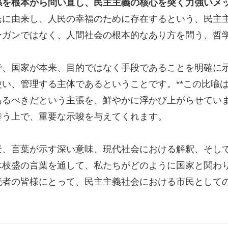
係を根本から問い直し、民主主義の核心を突く力強いメ
民に由来し、人民の幸福のために存在するという、民主
ーガンではなく、人間社会の根本的なあり方を問う、哲
で、国家が本来、目的ではなく手段であることを明確に
い、管理する主体であるということです。**この比喩
るべきだという主張を、鮮やかに浮かび上がらせていま
養う上で、重要な示唆を与えてくれます。
景、言葉が示す深い意味、現代社会における解釈、そし
木枝盛の言葉を通して、私たちがどのように国家と関わ
読者の皆様にとって、民主主義社会における市民として