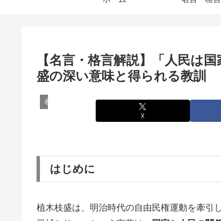
【名言・格言解説】「人民は国
盛の深い意味と得られる教訓
名言・格言
X
はじめに
植木枝盛は、明治時代の自由民権運動を牽引