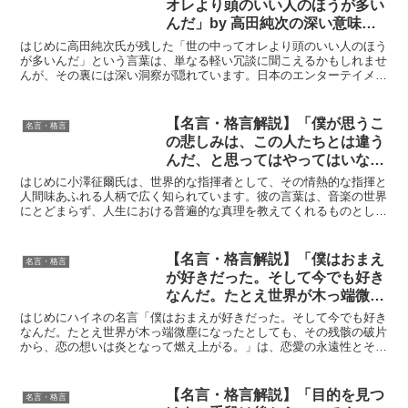
オレより頭のいい人のほうが多い
んだ」by 高田純次の深い意味と
得られる教訓
はじめに高田純次氏が残した「世の中ってオレより頭のいい人のほう
が多いんだ」という言葉は、単なる軽い冗談に聞こえるかもしれませ
んが、その裏には深い洞察が隠れています。日本のエンターテイメン
ト界でその名を広めた高田氏は、この言葉を通じて自己認識...
【名言・格言解説】「僕が思うこ
名言・格言
の悲しみは、この人たちとは違う
んだ、と思ってはやってはいない
んですよ。」by 小澤征爾の深い
はじめに小澤征爾氏は、世界的な指揮者として、その情熱的な指揮と
意味と得られる教訓
人間味あふれる人柄で広く知られています。彼の言葉は、音楽の世界
にとどまらず、人生における普遍的な真理を教えてくれるものとし
て、多くの人々の心に響いています。今回取り上げる「僕が思...
【名言・格言解説】「僕はおまえ
名言・格言
が好きだった。そして今でも好き
なんだ。たとえ世界が木っ端微塵
になったとしても、その残骸の破
はじめにハイネの名言「僕はおまえが好きだった。そして今でも好き
片から、恋の想いは炎となって燃
なんだ。たとえ世界が木っ端微塵になったとしても、その残骸の破片
から、恋の想いは炎となって燃え上がる。」は、恋愛の永遠性とその
え上がる。」by ハイネの深い意
力強さを表現しています。この言葉は、破壊的な状況におい...
味と得られる教訓
【名言・格言解説】「目的を見つ
名言・格言