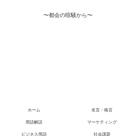
〜都会の喧騒から〜
ホーム
名言・格言
用語解説
マーケティング
ビジネス用語
社会課題