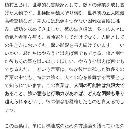
植村直己は、世界的な冒険家として、数々の偉業を成し遂
げた人物です。北極圏単独犬ぞり横断、世界初の五大陸最
高峰登頂など、常人には想像もつかない困難な冒険に挑
み、成功を収めてきました。彼の生き様は、多くの人々に
勇気と希望を与え、冒険家としてだけでなく、人間として
の生き方においても、深い影響を与え続けています。「い
いかい、君たちはやろうと思えば何でもできる。僕と別れ
た後もその事を思い出してほしい。やろうと思えば何でも
できるんだ。」という言葉は、彼が後世に残した数多くの
言葉の中でも、特に力強く、人々の心を鼓舞する言葉とし
て知られています。この言葉は、
人間の可能性は無限大で
あること、強い意志と行動力があれば、どんな困難も乗り
越えられる
という、彼の信念を凝縮したものと言えるでし
ょう。
この言葉は、単に目標達成のための方法論を語っているの