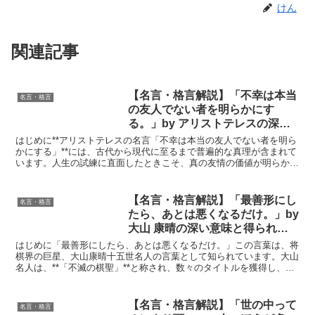
けん
関連記事
【名言・格言解説】「不幸は本当
名言・格言
の友人でない者を明らかにす
る。」by アリストテレスの深い
意味と得られる教訓
はじめに**アリストテレスの名言「不幸は本当の友人でない者を明ら
かにする」**には、古代から現代に至るまで普遍的な真理が含まれて
います。人生の試練に直面したときこそ、真の友情の価値が明らかに
なるという洞察は、多くの人々にとって共感を呼ぶもの...
【名言・格言解説】「最善形にし
名言・格言
たら、あとは悪くなるだけ。」by
大山 康晴の深い意味と得られる
教訓
はじめに「最善形にしたら、あとは悪くなるだけ。」この言葉は、将
棋界の巨星、大山康晴十五世名人の言葉として知られています。大山
名人は、**「不滅の棋聖」**と称され、数々のタイトルを獲得し、将
棋界に大きな足跡を残しました。彼の言葉は、単に将棋...
【名言・格言解説】「世の中って
名言・格言