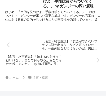
けよ。手段は後からついてく
る。」by ガンジーの深い意味と
得られる教訓
はじめに「目的を見つけよ。手段は後からついてくる。」 これは、
マハトマ・ガンジーが示した重要な教訓です。ガンジーの言葉は、人
生における真の目的を見つけることの重要性を強調しています。彼の
哲学では、明確な目的を持つことが成功の鍵であり、そのた...
【名言・格言解説】「英語ができないフ
ランス語が出来ないなどと言っていた
ら、一生外国など行けないのだ。男は一
度は体を張って冒険をやるべきだ。」by
植村直己の深い意味と得られる教訓
【名言・格言解説】「始まるのを待って
はいけない。自分で何かやるからこそ何
かが起こるのだ。」by 植村直己の深い意
味と得られる教訓
ホーム
名言・格言