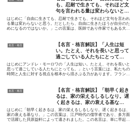
も、忍耐で生きても、それほど文
句を言われる量は変わらないと思
う。だとしたら、自由に生きたほ
はじめに「自由に生きても、忍耐で生きても、それほど文句を言われ
うが自分のためになるのではない
る量は変わらないと思う。だとしたら、自由に生きたほうが自分のた
めになるのではないか。」この言葉は、医師であり作家でもある大津
か。」by 大津 秀一の深い意味と
秀一氏によって語られました。この名言は、現代社会を生き...
得られる教訓
【名言・格言解説】「人生は短
名言・格言
い。たとえ、それを長いと思って
過ごしている人たちにとって
も。」by アンドレ・モーロワの
はじめにアンドレ・モーロワの「人生は短い。たとえ、それを長いと
深い意味と得られる教訓
思って過ごしている人たちにとっても。」という言葉には、私たちの
時間と人生に対する視点を根本から揺さぶる力があります。フランス
の著名な作家であるモーロワは、文学だけでなく哲学や人間...
【名言・格言解説】「朝早く起き
名言・格言
るは、家の栄えるしるしなり。遅
く起きるは、家の衰える基な
り。」by 貝原 益軒の深い意味と
はじめに「朝早く起きるは、家の栄えるしるしなり。遅く起きるは、
得られる教訓
家の衰える基なり。」この言葉は、江戸時代の儒学者であり、多方面
で活躍した貝原益軒によって遺されました。この名言は、単に早起き
を推奨するだけでなく、生活習慣と家庭の繁栄、ひいては人...