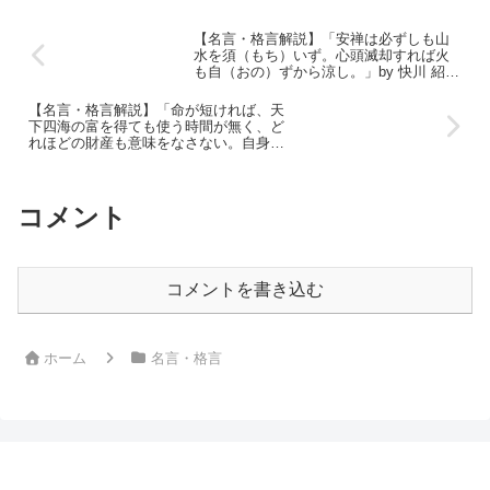
【名言・格言解説】「安禅は必ずしも山
水を須（もち）いず。心頭滅却すれば火
も自（おの）ずから涼し。」by 快川 紹喜
の深い意味と得られる教訓
【名言・格言解説】「命が短ければ、天
下四海の富を得ても使う時間が無く、ど
れほどの財産も意味をなさない。自身を
律し、健やかに身を保ちて長命になる事
ほど大いなる福はない。」by 貝原 益軒の
深い意味と得られる教訓
コメント
コメントを書き込む
ホーム
名言・格言