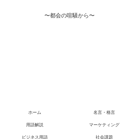
〜都会の喧騒から〜
ホーム
名言・格言
用語解説
マーケティング
ビジネス用語
社会課題