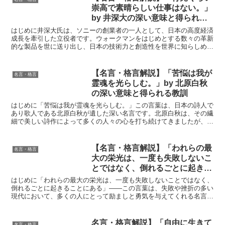
崇高で素晴らしい仕事はない。」
by 井深大の深い意味と得られる
教訓
はじめに井深大氏は、ソニーの創業者の一人として、日本の高度経済
成長を牽引した立役者です。ウォークマンをはじめとする数々の革新
的な製品を世に送り出し、日本の技術力と創造性を世界に知らしめま
した。しかし、彼の功績はビジネスの世界にとどまりません...
【名言・格言解説】「苦悩は我が
名言・格言
霊魂を光らしむ。」by 北原白秋
の深い意味と得られる教訓
はじめに「苦悩は我が霊魂を光らしむ。」この言葉は、日本の詩人で
あり歌人である北原白秋が遺した深い名言です。北原白秋は、その繊
細で美しい詩作によって多くの人々の心を打ち続けてきましたが、そ
の背景には数多くの苦悩と葛藤がありました。この名言は、...
【名言・格言解説】「われらの最
名言・格言
大の栄光は、一度も失敗しないこ
とではなく、倒れるごとに起きる
ことにある」by ゴールドスミス
はじめに「われらの最大の栄光は、一度も失敗しないことではなく、
の深い意味と得られる教訓
倒れるごとに起きることにある」――この言葉は、失敗や挫折の多い
現代において、多くの人にとって励ましと勇気を与えてくれる名言で
す。ゴールドスミスは、人生における「失敗」や「逆境」に...
名言・格言解説】「自由に生きて
名言・格言