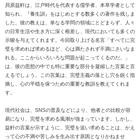
貝原益軒は、江戸時代を代表する儒学者、本草学者として
知られ、『養生訓』をはじめとする数多くの著作を残しま
した。彼の教えは、単なる学問の領域にとどまらず、人々
の日常生活や生き方に深く根差し、現代においても多くの
示唆を与えてくれます。今回取り上げる名言「すべてに完
璧を求めれば求めるほど、心は満たされず不満にさいなま
れる。ここからいろいろな問題が起こってくるのだ。」
は、彼の思想の中でも特に重要な部分を凝縮した言葉と言
えるでしょう。この言葉は、完璧主義の落とし穴を鋭く指
摘し、心の平穏を保つための重要な教訓を教えてくれま
す。
現代社会は、SNSの普及などにより、他者との比較が容
易になり、完璧を求める風潮が強まっています。しかし、
益軒の言葉が示すように、完璧を追い求めることは、かえ
って心の不満や苦しみを生み出す原因となりかねませ